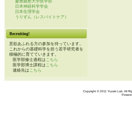
慶應義塾大学医学部
日本神経科学学会
日本生理学会
うりずん（レスパイトケア）
Recruiting!
意欲あふれる方の参加を待っています。
これからの基礎科学を担う若手研究者を
積極的に育てていきます。
医学部修士過程は
こちら
医学部博士課程は
こちら
連絡先は
こちら
Copyright © 2011 Yuzaki Lab. All R
Powere