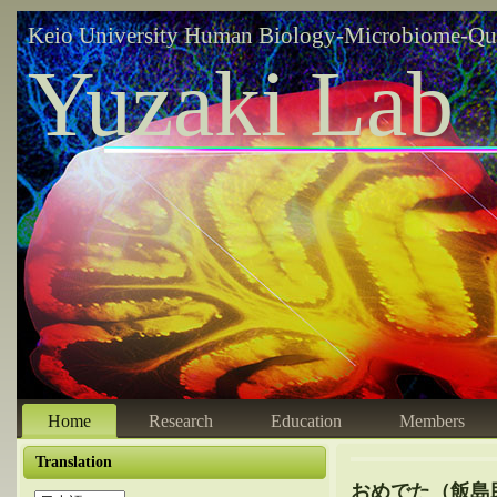
Keio University Human Biology-Microbiome-Qu
Yuzaki Lab
Home
Research
Education
Members
Translation
おめでた（飯島