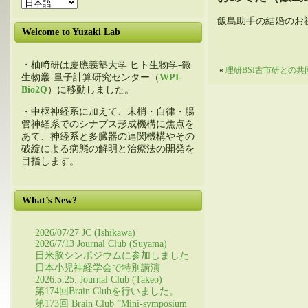
飯島助手の結婚のお
Welcome to Yuzaki Lab
・柚﨑研は慶應義塾大学 ヒト生物学-微
«
理研BSI古市研との共同研
生物叢-量子計算研究センター（
WPI-
Bio2Q
）に移動しました。
・中枢神経系に加えて、末梢・自律・腸
管神経系でのシナプス形成機構に焦点を
あて、神経系と多臓器の連関機構やその
破綻による病態の解明と治療法の開発を
目指します。
What’s New?
2026/07/27 JC (Ishikawa)
2026/7/13 Journal Club (Suyama)
日米脳シンポジウムに参加しました
日本小児神経学会で特別講演
2026.5.25. Journal Club (Takeo)
第174回Brain Clubを行いました。
第173回 Brain Club ”Mini-symposium