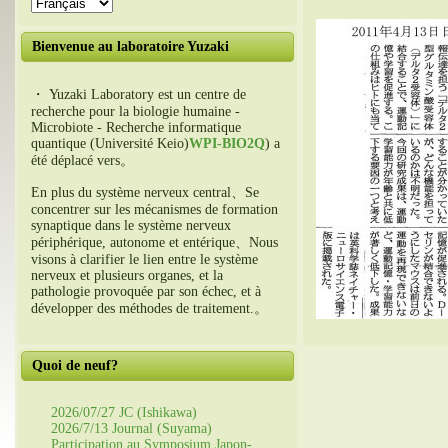
Bienvenue au laboratoire Yuzaki
・ Yuzaki Laboratory est un centre de
recherche pour la biologie humaine -
Microbiote - Recherche informatique
quantique (Université Keio)
WPI-BIO2Q
) a
été déplacé vers。
En plus du système nerveux central、Se
concentrer sur les mécanismes de formation
synaptique dans le système nerveux
périphérique, autonome et entérique、Nous
visons à clarifier le lien entre le système
nerveux et plusieurs organes, et la
pathologie provoquée par son échec, et à
développer des méthodes de traitement.。
Quoi de neuf?
2026/07/27 JC (Ishikawa)
2026/7/13 Journal (Suyama)
Participation au Symposium Japon-