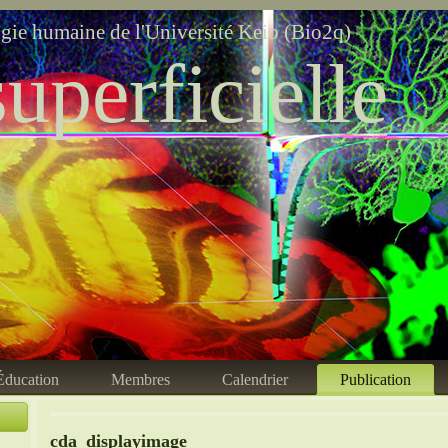
ogie humaine de l'Université Keio (Bio2q)
uperficielle
Éducation
Membres
Calendrier
Publication
cda_displayimage