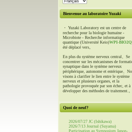
Bienvenue au laboratoire Yuzaki
・ Yuzaki Laboratory est un centre de
recherche pour la biologie humaine -
Microbiote - Recherche informatique
quantique (Université Keio)
WPI-BIO2Q
été déplacé vers。
En plus du système nerveux central、Se
concentrer sur les mécanismes de format
synaptique dans le système nerveux
périphérique, autonome et entérique、No
visons à clarifier le lien entre le système
nerveux et plusieurs organes, et la
pathologie provoquée par son échec, et à
développer des méthodes de traitement.
Quoi de neuf?
2026/07/27 JC (Ishikawa)
2026/7/13 Journal (Suyama)
Participation au Symposium Japon-