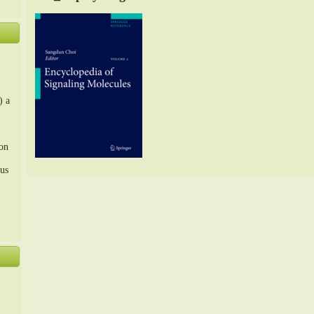
) a
ion
us
。