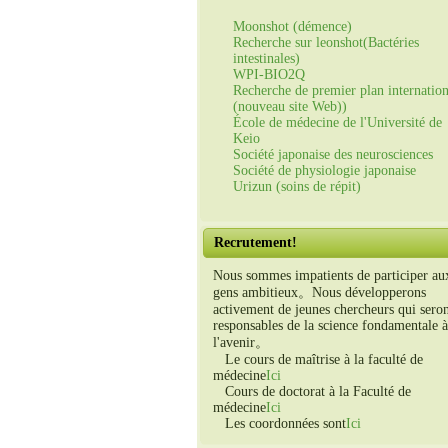
Moonshot (démence)
Recherche sur leonshot(Bactéries
intestinales)
WPI-BIO2Q
Recherche de premier plan internation
(nouveau site Web))
École de médecine de l'Université de
Keio
Société japonaise des neurosciences
Société de physiologie japonaise
Urizun (soins de répit)
Recrutement!
Nous sommes impatients de participer au
gens ambitieux。Nous développerons
activement de jeunes chercheurs qui sero
responsables de la science fondamentale à
l'avenir。
Le cours de maîtrise à la faculté de
médecine
Ici
Cours de doctorat à la Faculté de
médecine
Ici
Les coordonnées sont
Ici