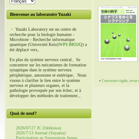
Bienvenue au laboratoire Yuzaki
・ Yuzaki Laboratory est un centre de
recherche pour la biologie humaine -
Microbiote - Recherche informatique
quantique (Université Keio)
WPI-BIO2Q
) a
été déplacé vers。
En plus du système nerveux central、Se
concentrer sur les mécanismes de formation
synaptique dans le système nerveux
périphérique, autonome et entérique、Nous
visons à clarifier le lien entre le système
«
Couverture rigide, revue (
nerveux et plusieurs organes, et la
pathologie provoquée par son échec, et à
développer des méthodes de traitement.。
Quoi de neuf?
2026/07/27 JC (Ishikawa)
2026/7/13 Journal (Suyama)
Participation au Symposium Japon-