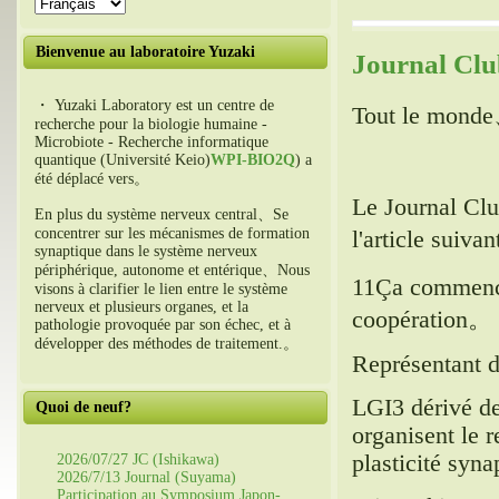
Bienvenue au laboratoire Yuzaki
Journal Clu
・ Yuzaki Laboratory est un centre de
Tout le mond
recherche pour la biologie humaine -
Microbiote - Recherche informatique
quantique (Université Keio)
WPI-BIO2Q
) a
été déplacé vers。
Le Journal Clu
En plus du système nerveux central、Se
concentrer sur les mécanismes de formation
l'article suiva
synaptique dans le système nerveux
périphérique, autonome et entérique、Nous
11Ça commence
visons à clarifier le lien entre le système
nerveux et plusieurs organes, et la
coopération。
pathologie provoquée par son échec, et à
développer des méthodes de traitement.。
Représentant d
LGI3 dérivé d
Quoi de neuf?
organisent le 
plasticité syna
2026/07/27 JC (Ishikawa)
2026/7/13 Journal (Suyama)
Participation au Symposium Japon-