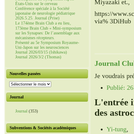
Miyazaki et.,
États-Unis sur le cerveau
Conférence spéciale à la Société
https://www.sc
japonaise de neurologie pédiatrique
2026.5.25. Journal (Prise)
via% 3DiHub
Le 174ème Brain Club a eu lieu。
173ème Brain Club « Mini-symposium
sur les Synapses: De l’assemblage aux
mécanismes récepteurs.
Présenté au 5e Symposium Royaume-
Uni-Japon sur les neurosciences
Journal 2026/03/15 (Ishikawa)
Journal 2026/3/2 (Thomas)
Journal Clu
Nouvelles passées
Je voudrais pré
Nouvelles
Publié: 26
passées
Journal
L'entrée 
des astroc
Journal
(353)
Yi-tung
,
Subventions & Sociétés académiques