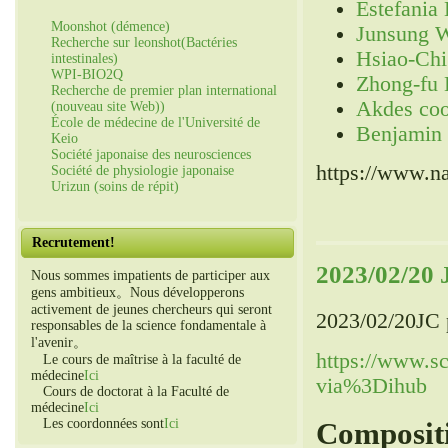
Estefania
Moonshot (démence)
Junsung 
Recherche sur leonshot(Bactéries
Hsiao-Ch
intestinales)
WPI-BIO2Q
Zhong-fu 
Recherche de premier plan international
Akdes coo
(nouveau site Web))
École de médecine de l'Université de
Benjamin
Keio
Société japonaise des neurosciences
https://www.n
Société de physiologie japonaise
Urizun (soins de répit)
Recrutement!
2023/02/20 
Nous sommes impatients de participer aux
gens ambitieux。Nous développerons
activement de jeunes chercheurs qui seront
2023/02/20JC p
responsables de la science fondamentale à
l'avenir。
https://www.sc
Le cours de maîtrise à la faculté de
médecine
Ici
via%3Dihub
Cours de doctorat à la Faculté de
médecine
Ici
Les coordonnées sont
Ici
Compositi