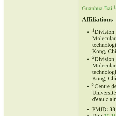
1
Guanhua Bai
Affiliations
1
Division 
Molecular
technolog
Kong, Chi
2
Division 
Molecular
technolog
Kong, Chi
3
Centre de
Universit
d'eau cla
PMID:
33
Doi:
10.1