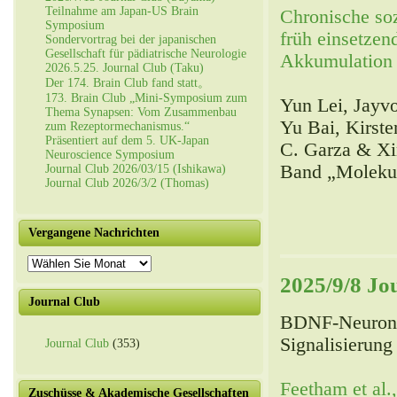
Teilnahme am Japan-US Brain
Chronische soz
Symposium
früh einsetzen
Sondervortrag bei der japanischen
Gesellschaft für pädiatrische Neurologie
Akkumulation
2026.5.25. Journal Club (Taku)
Der 174. Brain Club fand statt。
173. Brain Club „Mini-Symposium zum
Yun Lei, Jayv
Thema Synapsen: Vom Zusammenbau
Yu Bai, Kirst
zum Rezeptormechanismus.“
Präsentiert auf dem 5. UK-Japan
C. Garza & X
Neuroscience Symposium
Band „Molekul
Journal Club 2026/03/15 (Ishikawa)
Journal Club 2026/3/2 (Thomas)
Vergangene Nachrichten
Vergangene
Nachrichten
2025/9/8 Jo
Journal Club
BDNF-Neurone
Signalisierung
Journal Club
(353)
Feetham et al
Zuschüsse & Akademische Gesellschaften