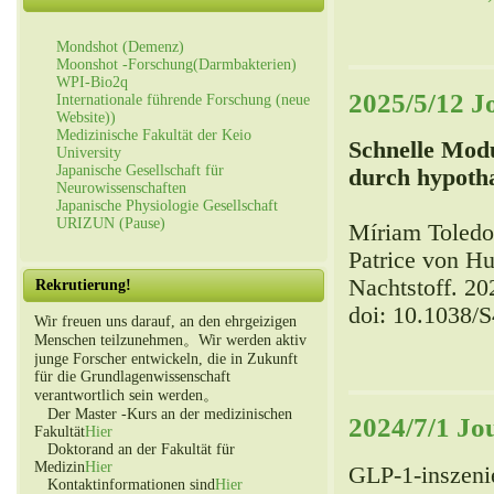
Mondshot (Demenz)
Moonshot -Forschung(Darmbakterien)
WPI-Bio2q
2025/5/12 J
Internationale führende Forschung (neue
Website))
Medizinische Fakultät der Keio
Schnelle Mod
University
Japanische Gesellschaft für
durch hypotha
Neurowissenschaften
Japanische Physiologie Gesellschaft
URIZUN (Pause)
Míriam Toledo
Patrice von H
Nachtstoff. 20
Rekrutierung!
doi: 10.1038/
Wir freuen uns darauf, an den ehrgeizigen
Menschen teilzunehmen。Wir werden aktiv
junge Forscher entwickeln, die in Zukunft
für die Grundlagenwissenschaft
verantwortlich sein werden。
Der Master -Kurs an der medizinischen
2024/7/1 Jo
Fakultät
Hier
Doktorand an der Fakultät für
Medizin
Hier
GLP-1-inszeni
Kontaktinformationen sind
Hier