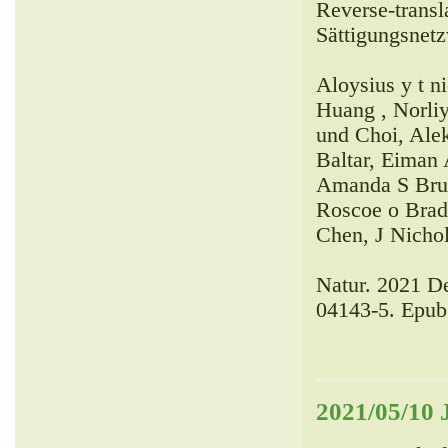
Reverse-transla
Sättigungsnet
Aloysius y t n
Huang , Norliy
und Choi, Alek
Baltar, Eiman
Amanda S Bruc
Roscoe o Brady
Chen, J Nicho
Natur. 2021 D
04143-5. Epub
2021/05/10 