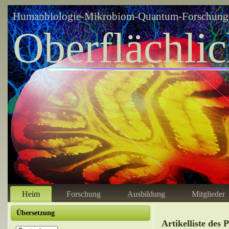
Humanbiologie-Mikrobiom-Quantum-Forschungsz
Oberflächli
Heim
Forschung
Ausbildung
Mitglieder
Übersetzung
Artikelliste des 