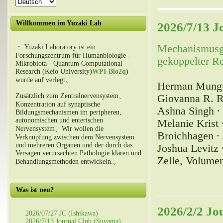
Willkommen im Yuzaki Lab
2026/7/13 J
Mechanismusges
・ Yuzaki Laboratory ist ein
Forschungszentrum für Humanbiologie -
gekoppelter Re
Mikrobiota - Quantum Computational
Research (Keio University)
WPI-Bio2q
)
wurde auf verlegt。
Herman Mungub
Zusätzlich zum Zentralnervensystem、
Giovanna R. R
Konzentration auf synaptische
Ashna Singh ∙ 
Bildungsmechanismen im peripheren,
autonomischen und enterischen
Melanie Krist 
Nervensystem、Wir wollen die
Broichhagen ∙ 
Verknüpfung zwischen dem Nervensystem
und mehreren Organen und der durch das
Joshua Levitz 
Versagen verursachten Pathologie klären und
Zelle, Volume
Behandlungsmethoden entwickeln.。
Was ist neu?
2026/2/2 Jo
2026/07/27 JC (Ishikawa)
2026/7/13 Journal Club (Suyama)