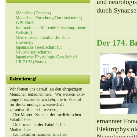
und neurologi
durch Synapse
Mondshot (Demenz)
Moonshot -Forschung(Darmbakterien)
WPI-Bio2q
Internationale führende Forschung (neue
Website))
Medizinische Fakultät der Keio
Der 174. B
University
Japanische Gesellschaft für
Neurowissenschaften
Japanische Physiologie Gesellschaft
URIZUN (Pause)
Rekrutierung!
Wir freuen uns darauf, an den ehrgeizigen
Menschen teilzunehmen。Wir werden aktiv
junge Forscher entwickeln, die in Zukunft
für die Grundlagenwissenschaft
verantwortlich sein werden。
Der Master -Kurs an der medizinischen
ernannter For
Fakultät
Hier
Doktorand an der Fakultät für
Elektrophysiol
Medizin
Hier
Kontaktinformationen sind
Hier
Neurotransmit