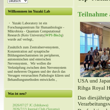
Willkommen im Yuzaki Lab
Teilnahme
・ Yuzaki Laboratory ist ein
Forschungszentrum für Humanbiologie -
Mikrobiota - Quantum Computational
Research (Keio University)
WPI-Bio2q
)
wurde auf verlegt。
Zusätzlich zum Zentralnervensystem、
Konzentration auf synaptische
Bildungsmechanismen im peripheren,
autonomischen und enterischen
Nervensystem、Wir wollen die
Verknüpfung zwischen dem Nervensystem
und mehreren Organen und der durch das
Versagen verursachten Pathologie klären und
USA und Japan
Behandlungsmethoden entwickeln.。
Rihga Royal H
Was ist neu?
Das diesjähri
Verarbeitungs
2026/07/27 JC (Ishikawa)
2026/7/13 Journal Club (Suyama)