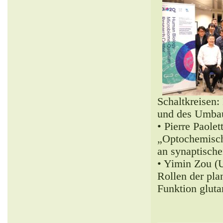
Schaltkreisen:
und des Umbau
• Pierre Paolet
„Optochemisch
an synaptische
• Yimin Zou (
Rollen der pla
Funktion glut