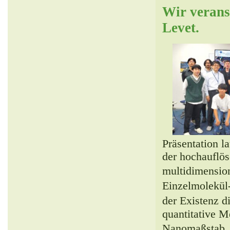
Wir verans
Levet.
Präsentation l
der hochauflö
multidimensi
Einzelmolekü
der Existenz 
quantitative M
Nanomaßstab。