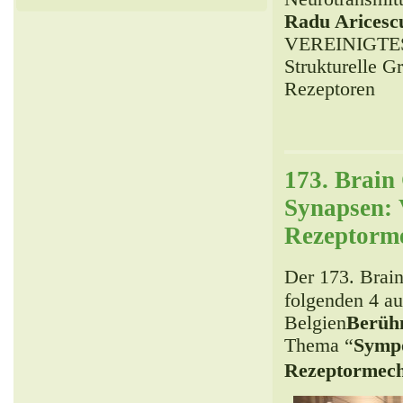
Radu Aricesc
VEREINIGTE
Strukturelle 
Rezeptoren
173. Brai
Synapsen:
Rezeptorm
Der 173. Brai
folgenden 4 a
Belgien
Berühm
Thema “
Symp
Rezeptormec