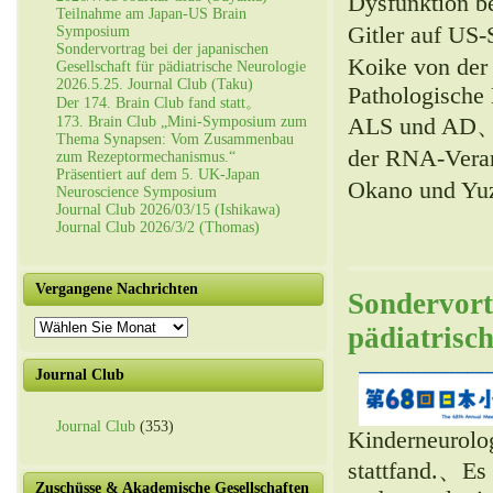
Dysfunktion b
Teilnahme am Japan-US Brain
Gitler auf US
Symposium
Sondervortrag bei der japanischen
Koike von der 
Gesellschaft für pädiatrische Neurologie
2026.5.25. Journal Club (Taku)
Pathologische
Der 174. Brain Club fand statt。
ALS und AD、Es
173. Brain Club „Mini-Symposium zum
Thema Synapsen: Vom Zusammenbau
der RNA-Verar
zum Rezeptormechanismus.“
Präsentiert auf dem 5. UK-Japan
Okano und Yuz
Neuroscience Symposium
Journal Club 2026/03/15 (Ishikawa)
Journal Club 2026/3/2 (Thomas)
Vergangene Nachrichten
Sondervortr
Vergangene
pädiatrisc
Nachrichten
Journal Club
Journal Club
(353)
Kinderneurolog
stattfand.、Es
Zuschüsse & Akademische Gesellschaften