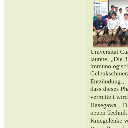
Universität Ca
lautete: „Die 
immunologisch
Gelenkschmerz
Entzündung.、
dass dieses P
vermittelt wi
Hasegawa、Dies
neuen Technik
Kniegelenke 