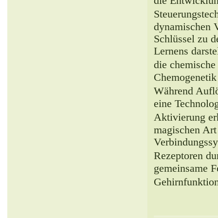
die Entwicklun
Steuerungstech
dynamischen V
Schlüssel zu 
Lernens darstel
die chemisch
Chemogenetik k
Während Auflö
eine Technolog
Aktivierung e
magischen Art
Verbindungssyn
Rezeptoren du
gemeinsame Fo
Gehirnfunktio