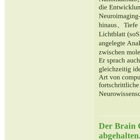
die Entwicklu
Neuroimaging-
hinaus、Tiefe 
Lichtblatt (s
angelegte Ana
zwischen mol
Er sprach auch
gleichzeitig i
Art von comput
fortschrittlic
Neurowissensc
Der Brain 
abgehalten