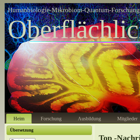
Humanbiologie-Mikrobiom-Quantum-Forschungsz
Oberflächli
Heim
Forschung
Ausbildung
Mitglieder
Übersetzung
Top -Nachr