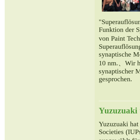
"Superauflösu
Funktion der S
von Paint Tec
Superauflösun
synaptische M
10 nm.、Wir ha
synaptischer M
gesprochen.
Yuzuzuaki 
Yuzuzuaki hat 
Societies (IUP