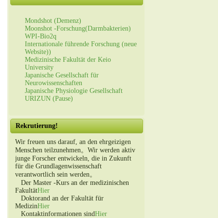
Mondshot (Demenz)
Moonshot -Forschung(Darmbakterien)
WPI-Bio2q
Internationale führende Forschung (neue
Website))
Medizinische Fakultät der Keio
University
Japanische Gesellschaft für
Neurowissenschaften
Japanische Physiologie Gesellschaft
URIZUN (Pause)
Rekrutierung!
Wir freuen uns darauf, an den ehrgeizigen
Menschen teilzunehmen。Wir werden aktiv
junge Forscher entwickeln, die in Zukunft
für die Grundlagenwissenschaft
verantwortlich sein werden。
Der Master -Kurs an der medizinischen
Fakultät
Hier
Doktorand an der Fakultät für
Medizin
Hier
Kontaktinformationen sind
Hier