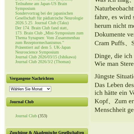
Teilnahme am Japan-US Brain
Naturbeobachtu
Symposium
Sondervortrag bei der japanischen
fahre, es wir
Gesellschaft für pädiatrische Neurologie
2026.5.25. Journal Club (Taku)
herum nicht 
Der 174. Brain Club fand statt。
Dokumente ver
173. Brain Club „Mini-Symposium zum
Thema Synapsen: Vom Zusammenbau
Cram Puffs、S
zum Rezeptormechanismus.“
Präsentiert auf dem 5. UK-Japan
Neuroscience Symposium
Dinge, die i
Journal Club 2026/03/15 (Ishikawa)
Journal Club 2026/3/2 (Thomas)
Wie man Stere
Jüngste Situa
Vergangene Nachrichten
Das Leben des
Vergangene
ich hätte ein 
Nachrichten
Kopf、Zum erst
Journal Club
Menschheit g
Journal Club
(353)
Zuschüsse & Akademische Gesellschaften