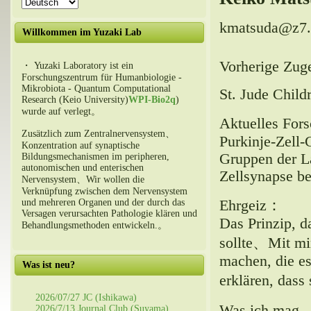
kmatsuda@z7.k
Willkommen im Yuzaki Lab
Vorherige Zug
・ Yuzaki Laboratory ist ein
Forschungszentrum für Humanbiologie -
Mikrobiota - Quantum Computational
St. Jude Child
Research (Keio University)
WPI-Bio2q
)
wurde auf verlegt。
Aktuelles Fo
Zusätzlich zum Zentralnervensystem、
Purkinje-Zell
Konzentration auf synaptische
Gruppen der La
Bildungsmechanismen im peripheren,
autonomischen und enterischen
Zellsynapse bet
Nervensystem、Wir wollen die
Verknüpfung zwischen dem Nervensystem
Ehrgeiz：
und mehreren Organen und der durch das
Versagen verursachten Pathologie klären und
Das Prinzip, d
Behandlungsmethoden entwickeln.。
sollte、Mit mi
machen, die e
Was ist neu?
erklären, dass
2026/07/27 JC (Ishikawa)
Was ich mag
2026/7/13 Journal Club (Suyama)