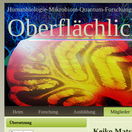
Humanbiologie-Mikrobiom-Quantum-Forschungsz
Oberflächli
Heim
Forschung
Ausbildung
Mitglieder
Übersetzung
Keiko Mats