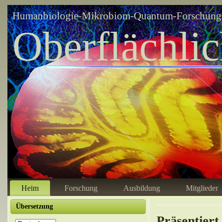
Humanbiologie-Mikrobiom-Quantum-Forschungsz
Oberflächli
Heim
Forschung
Ausbildung
Mitglieder
Übersetzung
Präsentier