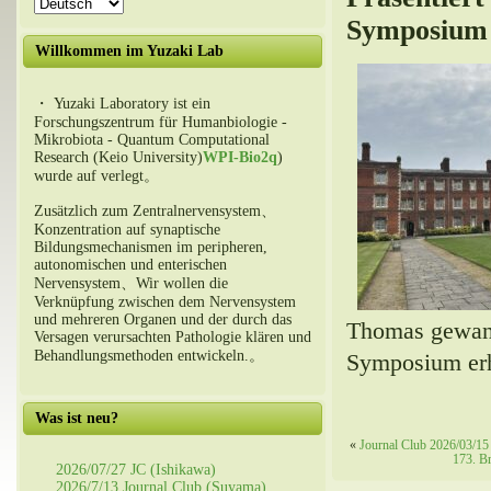
Symposium
Willkommen im Yuzaki Lab
・ Yuzaki Laboratory ist ein
Forschungszentrum für Humanbiologie -
Mikrobiota - Quantum Computational
Research (Keio University)
WPI-Bio2q
)
wurde auf verlegt。
Zusätzlich zum Zentralnervensystem、
Konzentration auf synaptische
Bildungsmechanismen im peripheren,
autonomischen und enterischen
Nervensystem、Wir wollen die
Verknüpfung zwischen dem Nervensystem
und mehreren Organen und der durch das
Thomas gewan
Versagen verursachten Pathologie klären und
Behandlungsmethoden entwickeln.。
Symposium er
Was ist neu?
«
Journal Club 2026/03/15
173. B
2026/07/27 JC (Ishikawa)
2026/7/13 Journal Club (Suyama)