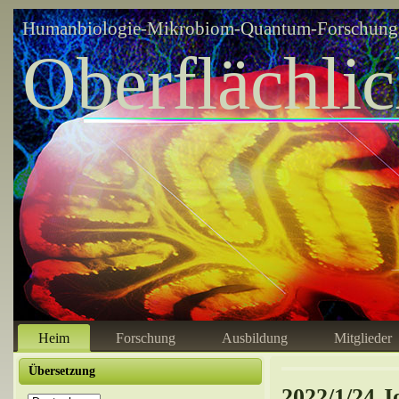
Humanbiologie-Mikrobiom-Quantum-Forschungsz
Oberflächli
Heim
Forschung
Ausbildung
Mitglieder
Übersetzung
2022/1/24 