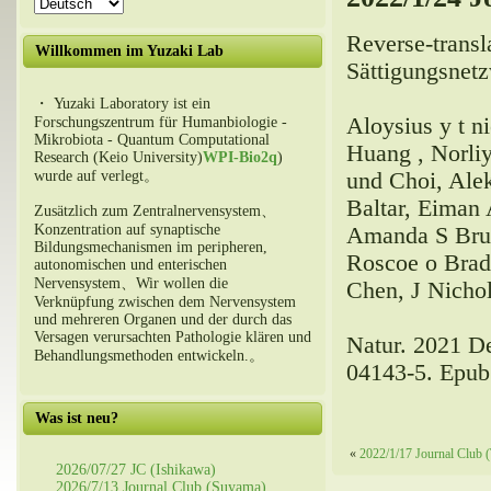
Reverse-transla
Willkommen im Yuzaki Lab
Sättigungsnet
・ Yuzaki Laboratory ist ein
Aloysius y t n
Forschungszentrum für Humanbiologie -
Mikrobiota - Quantum Computational
Huang , Norliy
Research (Keio University)
WPI-Bio2q
)
und Choi, Alek
wurde auf verlegt。
Baltar, Eiman
Zusätzlich zum Zentralnervensystem、
Konzentration auf synaptische
Amanda S Bruc
Bildungsmechanismen im peripheren,
Roscoe o Brady
autonomischen und enterischen
Nervensystem、Wir wollen die
Chen, J Nicho
Verknüpfung zwischen dem Nervensystem
und mehreren Organen und der durch das
Versagen verursachten Pathologie klären und
Natur. 2021 D
Behandlungsmethoden entwickeln.。
04143-5. Epub
Was ist neu?
«
2022/1/17 Journal Club (
2026/07/27 JC (Ishikawa)
2026/7/13 Journal Club (Suyama)