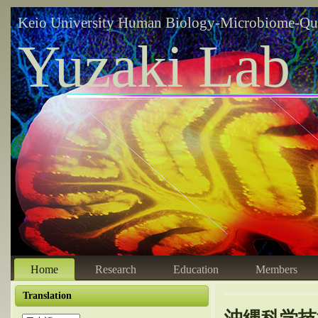
Keio University Human Biology-Microbiome-Qu
Yuzaki Lab
Home
Research
Education
Members
Translation