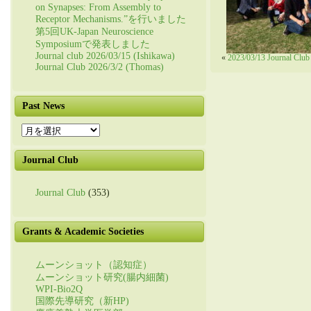
on Synapses: From Assembly to
Receptor Mechanisms.”を行いました
第5回UK-Japan Neuroscience
Symposiumで発表しました
Journal club 2026/03/15 (Ishikawa)
«
2023/03/13 Journal Club 
Journal Club 2026/3/2 (Thomas)
Past News
Past
News
Journal Club
Journal Club
(353)
Grants & Academic Societies
ムーンショット（認知症）
ムーンショット研究(腸内細菌)
WPI-Bio2Q
国際先導研究（新HP)