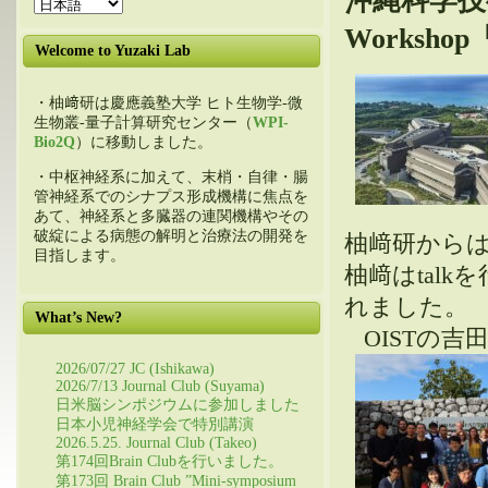
沖縄科学技
Workshop「
Welcome to Yuzaki Lab
・柚﨑研は慶應義塾大学 ヒト生物学-微
生物叢-量子計算研究センター（
WPI-
Bio2Q
）に移動しました。
・中枢神経系に加えて、末梢・自律・腸
管神経系でのシナプス形成機構に焦点を
あて、神経系と多臓器の連関機構やその
破綻による病態の解明と治療法の開発を
柚﨑研からは大
目指します。
柚﨑はtal
れ
What’s New?
OISTの吉田 
2026/07/27 JC (Ishikawa)
2026/7/13 Journal Club (Suyama)
日米脳シンポジウムに参加しました
日本小児神経学会で特別講演
2026.5.25. Journal Club (Takeo)
第174回Brain Clubを行いました。
第173回 Brain Club ”Mini-symposium