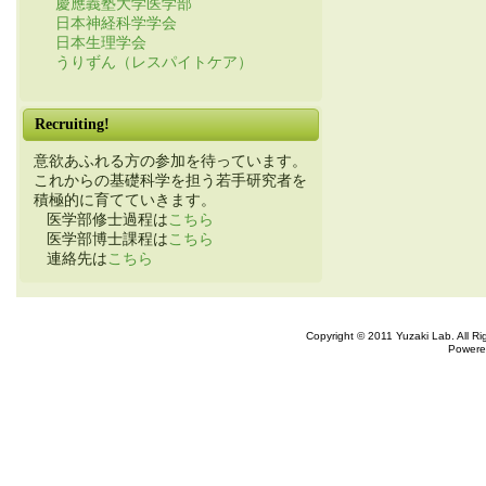
慶應義塾大学医学部
日本神経科学学会
日本生理学会
うりずん（レスパイトケア）
Recruiting!
意欲あふれる方の参加を待っています。
これからの基礎科学を担う若手研究者を
積極的に育てていきます。
医学部修士過程は
こちら
医学部博士課程は
こちら
連絡先は
こちら
Copyright © 2011 Yuzaki Lab. All R
Powere