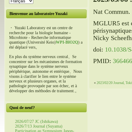
Nat Commun. 2
Bienvenue au laboratoire Yuzaki
MGLUR5 est co
・ Yuzaki Laboratory est un centre de
périsynaptique
recherche pour la biologie humaine -
Nicky Scheefh
Microbiote - Recherche informatique
quantique (Université Keio)
WPI-BIO2Q
) a
été déplacé vers。
doi:
10.1038/
En plus du système nerveux central、Se
PMID:
36646
concentrer sur les mécanismes de formation
synaptique dans le système nerveux
périphérique, autonome et entérique、Nous
visons à clarifier le lien entre le système
nerveux et plusieurs organes, et la
«
2023/02/20 Journal, Tok
pathologie provoquée par son échec, et à
développer des méthodes de traitement.。
Quoi de neuf?
2026/07/27 JC (Ishikawa)
2026/7/13 Journal (Suyama)
Participation au Symposium Japon-