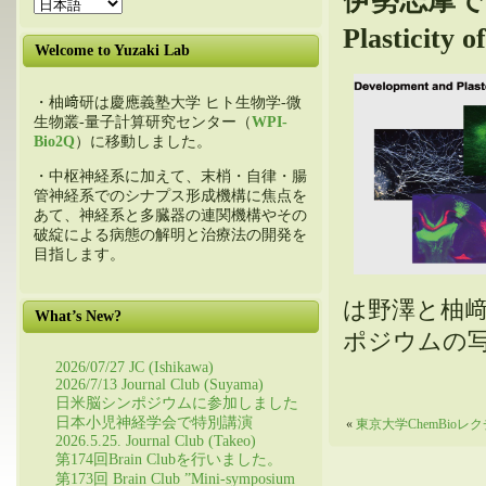
伊勢志摩でシ
Plastici
Welcome to Yuzaki Lab
・柚﨑研は慶應義塾大学 ヒト生物学-微
生物叢-量子計算研究センター（
WPI-
Bio2Q
）に移動しました。
・中枢神経系に加えて、末梢・自律・腸
管神経系でのシナプス形成機構に焦点を
あて、神経系と多臓器の連関機構やその
破綻による病態の解明と治療法の開発を
目指します。
は野澤と柚
What’s New?
ポジウムの
2026/07/27 JC (Ishikawa)
2026/7/13 Journal Club (Suyama)
日米脳シンポジウムに参加しました
日本小児神経学会で特別講演
«
東京大学ChemBioレ
2026.5.25. Journal Club (Takeo)
第174回Brain Clubを行いました。
第173回 Brain Club ”Mini-symposium