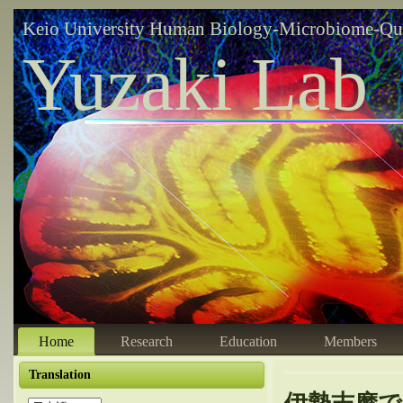
Keio University Human Biology-Microbiome-Qu
Yuzaki Lab
Home
Research
Education
Members
Translation