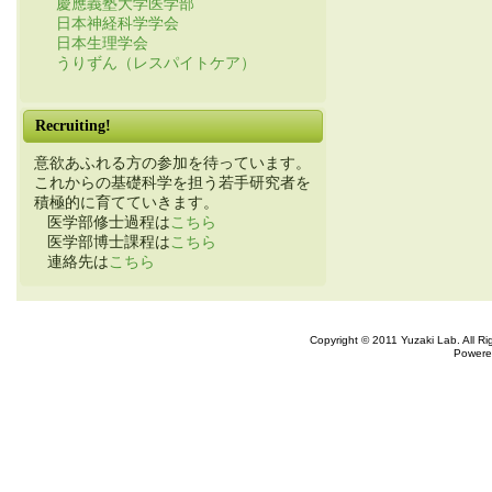
慶應義塾大学医学部
日本神経科学学会
日本生理学会
うりずん（レスパイトケア）
Recruiting!
意欲あふれる方の参加を待っています。
これからの基礎科学を担う若手研究者を
積極的に育てていきます。
医学部修士過程は
こちら
医学部博士課程は
こちら
連絡先は
こちら
Copyright © 2011 Yuzaki Lab. All R
Powere