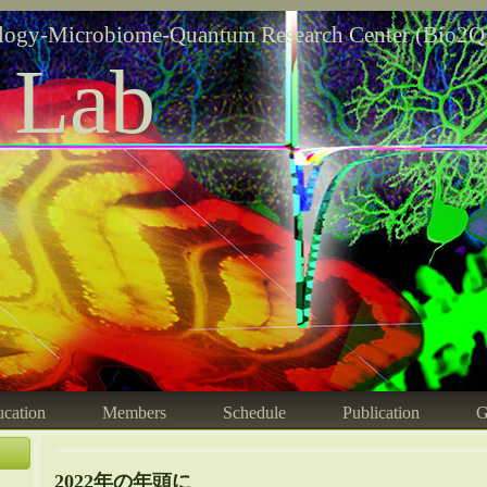
logy-Microbiome-Quantum Research Center (Bio2Q
 Lab
cation
Members
Schedule
Publication
G
2022年の年頭に