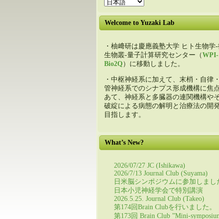
Welcome to Yuzaki Lab
・柚﨑研は慶應義塾大学 ヒト生物学-
生物叢-量子計算研究センター（
WPI-
Bio2Q
）に移動しました。
・中枢神経系に加えて、末梢・自律
管神経系でのシナプス形成機構に焦
あて、神経系と多臓器の連関機構や
破綻による病態の解明と治療法の開
目指します。
What’s New?
2026/07/27 JC (Ishikawa)
2026/7/13 Journal Club (Suyama)
日米脳シンポジウムに参加しまし
日本小児神経学会で特別講演
2026.5.25. Journal Club (Takeo)
第174回Brain Clubを行いました。
第173回 Brain Club ”Mini-symposiu