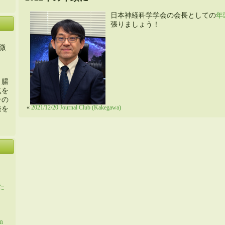
日本神経
科学学会の会長としての
年
張りましょう！
微
・腸
点を
その
«
2021/12/20 Journal Club (Kakegawa)
発を
た
m