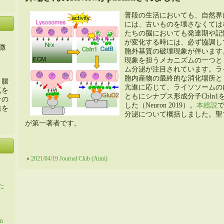
普段の生活においても、自然界
には、古いものを壊さなくては
たちの脳においても発達期や記
が変化する時には、必ず協調し
微
胞外基質の破壊現象が伴います
現象を担うメカニズムの一つと
ム分泌が注目されています。ラ
胞内産物の最終的な消化場所と
・腸
亢進に応じて、ライソソームの
点を
ともにシナプス形成分子Cbln
その
した（Neuron 2019）。
本総説
発を
分泌について概括しました。聖
が第一著者です。
«
2021/04/19 Journal Club (Aimi)
た
m