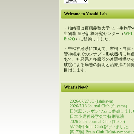
Welcome to Yuzaki Lab
・柚﨑研は慶應義塾大学 ヒト生物学-
生物叢-量子計算研究センター（
WPI-
Bio2Q
）に移動しました。
・中枢神経系に加えて、末梢・自律
管神経系でのシナプス形成機構に焦
あて、神経系と多臓器の連関機構や
破綻による病態の解明と治療法の開
目指します。
What’s New?
2026/07/27 JC (Ishikawa)
2026/7/13 Journal Club (Suyama)
日米脳シンポジウムに参加しまし
日本小児神経学会で特別講演
2026.5.25. Journal Club (Takeo)
第174回Brain Clubを行いました。
第173回 Brain Club ”Mini-symposiu