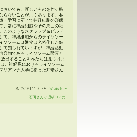
においても、新しいものを作る時
ならないことがよくあります。私
憶・学習に応じて神経細胞の形態
て、常に神経細胞やその周囲の細
。このようなスクラップ＆ビルド
して、神経細胞からのライソソー
イソソームは通常は老朽化した細
して知られていますが、神経活動
内容物であるライソソーム酵素と
1を放出することを私たちは見つけま
では、神経系におけるライソソーム
マリアンナ大学に移った井端さん
04/17/2021 11:05 PM |
What's New
石田さんが理研CBSに
»