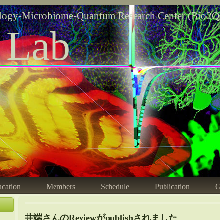
logy-Microbiome-Quantum Research Center (Bio2Q
 Lab
cation
Members
Schedule
Publication
G
井端さんのReviewがpublishされました