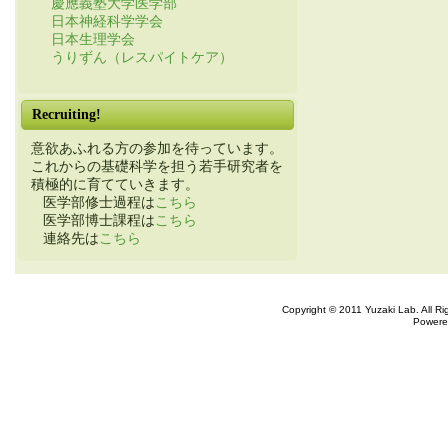
慶應義塾大学医学部
日本神経科学学会
日本生理学会
うりずん（レスパイトケア）
Recruiting!
意欲あふれる方の参加を待っています。
これからの基礎科学を担う若手研究者を
積極的に育てていきます。
医学部修士過程は
こちら
医学部博士課程は
こちら
連絡先は
こちら
Copyright © 2011 Yuzaki Lab. All R
Powere