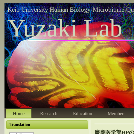
Keio University Human Biology-Microbiome-Qu
Yuzaki Lab
Home
Research
Education
Members
Translation
慶應医学部HPの