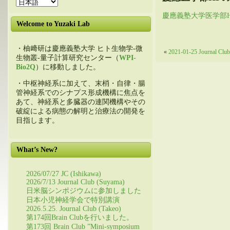
慶應義塾大学医学部HPの
Welcome to Yuzaki Lab
・柚﨑研は慶應義塾大学 ヒト生物学-微
«
2021-01-25 Journal Clu
生物叢-量子計算研究センター（
WPI-
Bio2Q
）に移動しました。
・中枢神経系に加えて、末梢・自律・腸
管神経系でのシナプス形成機構に焦点を
あて、神経系と多臓器の連関機構やその
破綻による病態の解明と治療法の開発を
目指します。
What’s New?
2026/07/27 JC (Ishikawa)
2026/7/13 Journal Club (Suyama)
日米脳シンポジウムに参加しました
日本小児神経学会で特別講演
2026.5.25. Journal Club (Takeo)
第174回Brain Clubを行いました。
第173回 Brain Club ”Mini-symposium