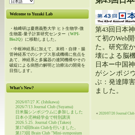
第43回日
Welcome to Yuzaki Lab
第43回日本
・柚﨑研は慶應義塾大学 ヒト生物学-微
生物叢-量子計算研究センター（
WPI-
て初のWeb
Bio2Q
）に移動しました。
た。研究室
・中枢神経系に加えて、末梢・自律・腸
壊による脳
管神経系でのシナプス形成機構に焦点を
あて、神経系と多臓器の連関機構やその
日本ー中国
破綻による病態の解明と治療法の開発を
目指します。
がシンポジ
ぶ：発達障
What’s New?
ました。
2026/07/27 JC (Ishikawa)
2026/7/13 Journal Club (Suyama)
日米脳シンポジウムに参加しました
«
2020/07/20 Journal Club
日本小児神経学会で特別講演
2026.5.25. Journal Club (Takeo)
第174回Brain Clubを行いました。
第173回 Brain Club ”Mini-symposium