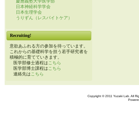
慶應義塾大学医学部
日本神経科学学会
日本生理学会
うりずん（レスパイトケア）
Recruiting!
意欲あふれる方の参加を待っています。
これからの基礎科学を担う若手研究者を
積極的に育てていきます。
医学部修士過程は
こちら
医学部博士課程は
こちら
連絡先は
こちら
Copyright © 2011 Yuzaki Lab. All R
Powere