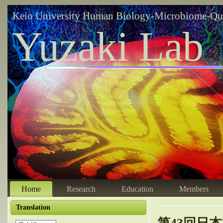
Keio University Human Biology-Microbiome-Qu
Yuzaki Lab
Home
Research
Education
Members
Translation