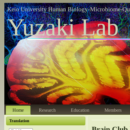
Keio University Human Biology-Microbiome-Qu
Yuzaki Lab
Home
Research
Education
Members
Translation
Brain Club 