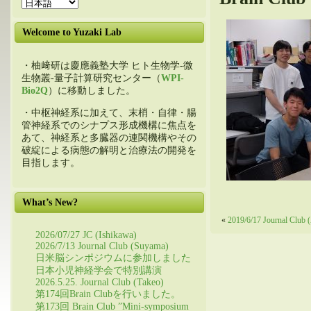
Welcome to Yuzaki Lab
・柚﨑研は慶應義塾大学 ヒト生物学-微
生物叢-量子計算研究センター（
WPI-
Bio2Q
）に移動しました。
・中枢神経系に加えて、末梢・自律・腸
管神経系でのシナプス形成機構に焦点を
あて、神経系と多臓器の連関機構やその
破綻による病態の解明と治療法の開発を
目指します。
What’s New?
«
2019/6/17 Journal Club 
2026/07/27 JC (Ishikawa)
2026/7/13 Journal Club (Suyama)
日米脳シンポジウムに参加しました
日本小児神経学会で特別講演
2026.5.25. Journal Club (Takeo)
第174回Brain Clubを行いました。
第173回 Brain Club ”Mini-symposium