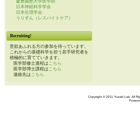
慶應義塾大学医学部
日本神経科学学会
日本生理学会
うりずん（レスパイトケア）
Recruiting!
意欲あふれる方の参加を待っています。
これからの基礎科学を担う若手研究者を
積極的に育てていきます。
医学部修士過程は
こちら
医学部博士課程は
こちら
連絡先は
こちら
Copyright © 2011 Yuzaki Lab. All R
Powere