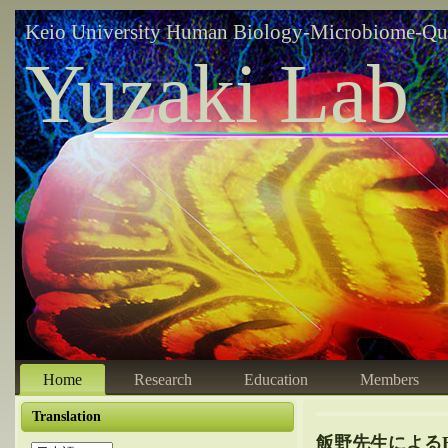
Keio University Human Biology-Microbiome-Qu
Yuzaki Lab
Home
Research
Education
Members
Translation
飯野先生によるBra