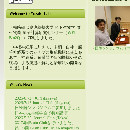
Welcome to Yuzaki Lab
・柚﨑研は慶應義塾大学 ヒト生物学-微
生物叢-量子計算研究センター（
WPI-
Bio2Q
）に移動しました。
・中枢神経系に加えて、末梢・自律・腸
«
国際シンポジウム（中
管神経系でのシナプス形成機構に焦点を
あて、神経系と多臓器の連関機構やその
破綻による病態の解明と治療法の開発を
目指します。
What’s New?
2026/07/27 JC (Ishikawa)
2026/7/13 Journal Club (Suyama)
日米脳シンポジウムに参加しました
日本小児神経学会で特別講演
2026.5.25. Journal Club (Takeo)
第174回Brain Clubを行いました。
第173回 Brain Club ”Mini-symposium