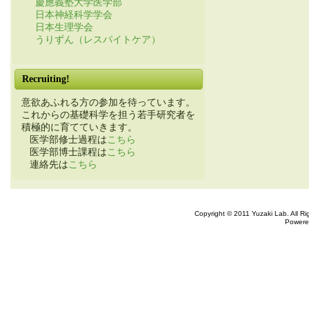
慶應義塾大学医学部
日本神経科学学会
日本生理学会
うりずん（レスパイトケア）
Recruiting!
意欲あふれる方の参加を待っています。
これからの基礎科学を担う若手研究者を
積極的に育てていきます。
医学部修士過程は
こちら
医学部博士課程は
こちら
連絡先は
こちら
Copyright © 2011 Yuzaki Lab. All R
Powere