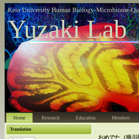
Keio University Human Biology-Microbiome-Qu
Yuzaki Lab
Home
Research
Education
Members
Translation
おめでた（掛川