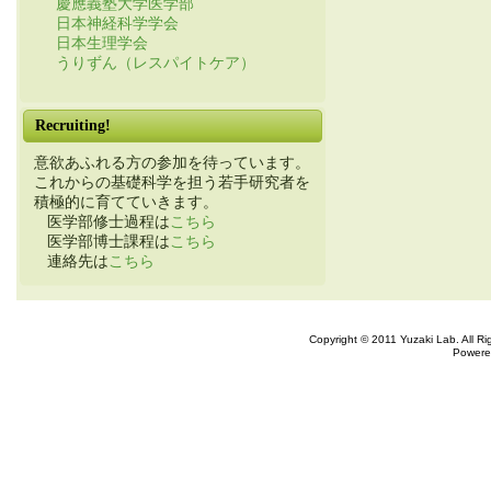
慶應義塾大学医学部
日本神経科学学会
日本生理学会
うりずん（レスパイトケア）
Recruiting!
意欲あふれる方の参加を待っています。
これからの基礎科学を担う若手研究者を
積極的に育てていきます。
医学部修士過程は
こちら
医学部博士課程は
こちら
連絡先は
こちら
Copyright © 2011 Yuzaki Lab. All R
Powere