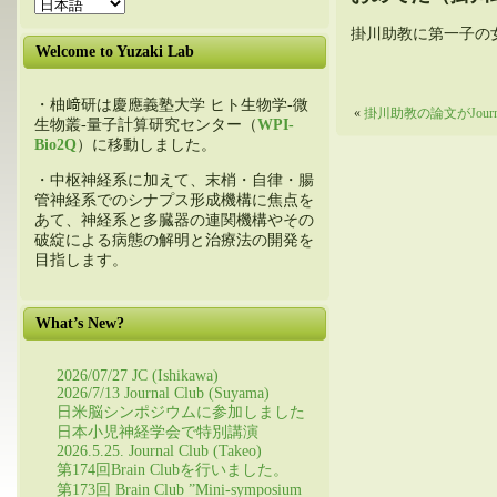
掛川助教に第一子の
Welcome to Yuzaki Lab
・柚﨑研は慶應義塾大学 ヒト生物学-微
«
掛川助教の論文がJournal o
生物叢-量子計算研究センター（
WPI-
Bio2Q
）に移動しました。
・中枢神経系に加えて、末梢・自律・腸
管神経系でのシナプス形成機構に焦点を
あて、神経系と多臓器の連関機構やその
破綻による病態の解明と治療法の開発を
目指します。
What’s New?
2026/07/27 JC (Ishikawa)
2026/7/13 Journal Club (Suyama)
日米脳シンポジウムに参加しました
日本小児神経学会で特別講演
2026.5.25. Journal Club (Takeo)
第174回Brain Clubを行いました。
第173回 Brain Club ”Mini-symposium