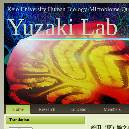
Keio University Human Biology-Microbiome-Qu
Yuzaki Lab
Home
Research
Education
Members
Translation
松田（恵）論文J B