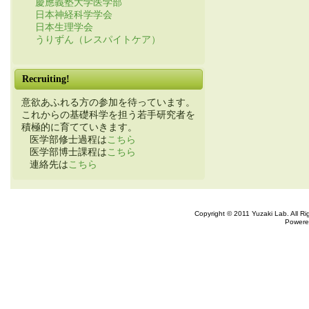
慶應義塾大学医学部
日本神経科学学会
日本生理学会
うりずん（レスパイトケア）
Recruiting!
意欲あふれる方の参加を待っています。
これからの基礎科学を担う若手研究者を
積極的に育てていきます。
医学部修士過程は
こちら
医学部博士課程は
こちら
連絡先は
こちら
Copyright © 2011 Yuzaki Lab. All R
Powere