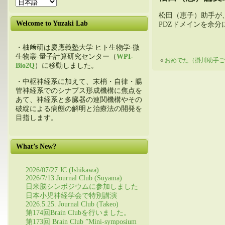
松田（恵子）助手が、
Welcome to Yuzaki Lab
PDZドメインを余分に
・柚﨑研は慶應義塾大学 ヒト生物学-微
生物叢-量子計算研究センター（
WPI-
«
おめでた（掛川助手ご
Bio2Q
）に移動しました。
・中枢神経系に加えて、末梢・自律・腸
管神経系でのシナプス形成機構に焦点を
あて、神経系と多臓器の連関機構やその
破綻による病態の解明と治療法の開発を
目指します。
What’s New?
2026/07/27 JC (Ishikawa)
2026/7/13 Journal Club (Suyama)
日米脳シンポジウムに参加しました
日本小児神経学会で特別講演
2026.5.25. Journal Club (Takeo)
第174回Brain Clubを行いました。
第173回 Brain Club ”Mini-symposium