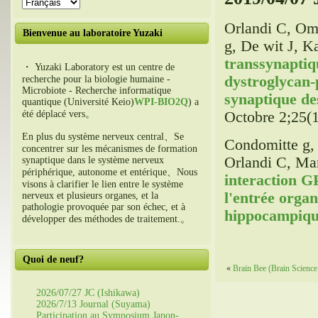
Orlandi C, Om
Bienvenue au laboratoire Yuzaki
g, De wit J, 
transsynaptiq
・ Yuzaki Laboratory est un centre de
dystroglycan-p
recherche pour la biologie humaine -
Microbiote - Recherche informatique
synaptique de
quantique (Université Keio)
WPI-BIO2Q
) a
Octobre 2;25(1
été déplacé vers。
En plus du système nerveux central、Se
Condomitte g,
concentrer sur les mécanismes de formation
Orlandi C, Ma
synaptique dans le système nerveux
périphérique, autonome et entérique、Nous
interaction G
visons à clarifier le lien entre le système
l'entrée orga
nerveux et plusieurs organes, et la
pathologie provoquée par son échec, et à
hippocampiqu
développer des méthodes de traitement.。
Quoi de neuf?
«
Brain Bee (Brain Science
2026/07/27 JC (Ishikawa)
2026/7/13 Journal (Suyama)
Participation au Symposium Japon-