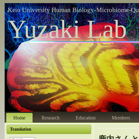
Keio University Human Biology-Microbiome-Qu
Yuzaki Lab
Home
Research
Education
Members
Translation