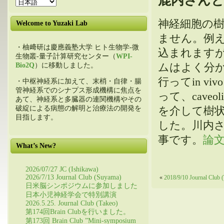
鹿内さん
神経細胞の樹状
Welcome to Yuzaki Lab
ません。例え
・柚﨑研は慶應義塾大学 ヒト生物学-微
込まれますが
生物叢-量子計算研究センター（
WPI-
ムはよく分
Bio2Q
）に移動しました。
行ってin 
・中枢神経系に加えて、末梢・自律・腸
管神経系でのシナプス形成機構に焦点を
って、cave
あて、神経系と多臓器の連関機構やその
破綻による病態の解明と治療法の開発を
を介して樹
目指します。
した。川内
事です。
論
What’s New?
2026/07/27 JC (Ishikawa)
2026/7/13 Journal Club (Suyama)
«
2018/9/10 Journal Club (
日米脳シンポジウムに参加しました
日本小児神経学会で特別講演
2026.5.25. Journal Club (Takeo)
第174回Brain Clubを行いました。
第173回 Brain Club ”Mini-symposium