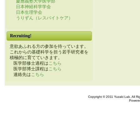
慶應義塾大学医学部
日本神経科学学会
日本生理学会
うりずん（レスパイトケア）
Recruiting!
意欲あふれる方の参加を待っています。
これからの基礎科学を担う若手研究者を
積極的に育てていきます。
医学部修士過程は
こちら
医学部博士課程は
こちら
連絡先は
こちら
Copyright © 2011 Yuzaki Lab. All R
Powere