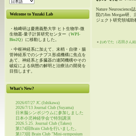
Nature Neuros
Welcome to Yuzaki Lab
院のJim Morg
ジェクト研究領域助
・柚﨑研は慶應義塾大学 ヒト生物学-微
生物叢-量子計算研究センター（
WPI-
Bio2Q
）に移動しました。
«
おめでた（石田さん結
・中枢神経系に加えて、末梢・自律・腸
管神経系でのシナプス形成機構に焦点を
あて、神経系と多臓器の連関機構やその
破綻による病態の解明と治療法の開発を
目指します。
What’s New?
2026/07/27 JC (Ishikawa)
2026/7/13 Journal Club (Suyama)
日米脳シンポジウムに参加しました
日本小児神経学会で特別講演
2026.5.25. Journal Club (Takeo)
第174回Brain Clubを行いました。
第173回 Brain Club ”Mini-symposium