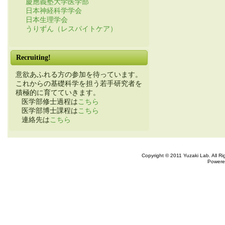
慶應義塾大学医学部
日本神経科学学会
日本生理学会
うりずん（レスパイトケア）
Recruiting!
意欲あふれる方の参加を待っています。
これからの基礎科学を担う若手研究者を
積極的に育てていきます。
医学部修士過程は
こちら
医学部博士課程は
こちら
連絡先は
こちら
Copyright © 2011 Yuzaki Lab. All R
Powere