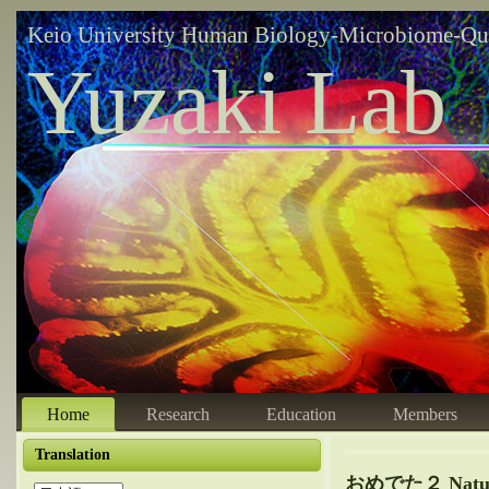
Keio University Human Biology-Microbiome-Qu
Yuzaki Lab
Home
Research
Education
Members
Translation
おめでた２ Nature