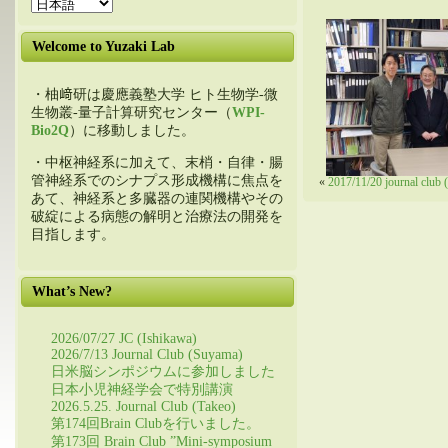
Welcome to Yuzaki Lab
・柚﨑研は慶應義塾大学 ヒト生物学-微
生物叢-量子計算研究センター（
WPI-
Bio2Q
）に移動しました。
・中枢神経系に加えて、末梢・自律・腸
管神経系でのシナプス形成機構に焦点を
«
2017/11/20 journal club
あて、神経系と多臓器の連関機構やその
破綻による病態の解明と治療法の開発を
目指します。
What’s New?
2026/07/27 JC (Ishikawa)
2026/7/13 Journal Club (Suyama)
日米脳シンポジウムに参加しました
日本小児神経学会で特別講演
2026.5.25. Journal Club (Takeo)
第174回Brain Clubを行いました。
第173回 Brain Club ”Mini-symposium