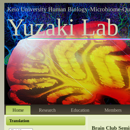
Keio University Human Biology-Microbiome-Qu
Yuzaki Lab
Home
Research
Education
Members
Translation
Brain Club Semi