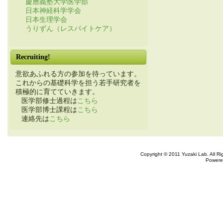
慶應義塾大学医学部
日本神経科学学会
日本生理学会
うりずん（レスパイトケア）
Recruiting!
意欲あふれる方の参加を待っています。
これからの基礎科学を担う若手研究者を
積極的に育てていきます。
医学部修士過程は
こちら
医学部博士課程は
こちら
連絡先は
こちら
Copyright © 2011 Yuzaki Lab. All R
Powere