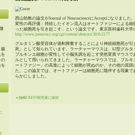
西山助教の論文がJournal of NeuroscienceにAcceptに
変性の再評価：持続したイオン流入はオートファジーによる細
微
った細胞死を引き起こす」という論文です。東京医科歯科大学
http://www.jneurosci.org/cgi/content/abstract/30/6/2177
グルタミン酸受容体が過剰興奮することにより神経細胞死が引
死」として知られています。ラーチャーマウスは、δ2型グルタ
・腸
プルキンエ細胞が変性して小脳失調を起こす突然変異マウスで
点を
ルとして用いられてきました。ラーチャーマウスでは、プルキ
その
ートファジー」の高進によって細胞が死ぬのか、その他の原因
発を
た。この論文では、オートファジーは細胞死に随伴する現象で
らかにしました。
«
柚崎CREST研究者に採択
た
m