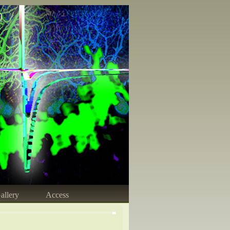
)
allery
Access