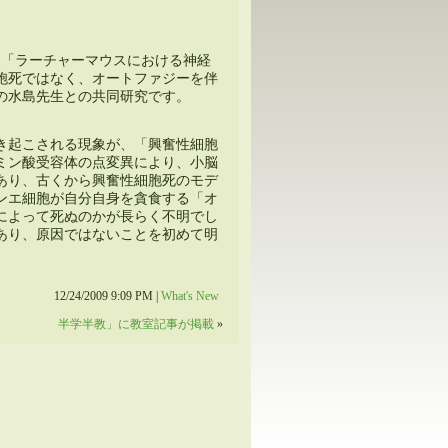
なりました。「ラーチャーマウスにおける神経
胞死ではなく、オートファジーを伴
の水島先生との共同研究です。
き起こされる現象が、「興奮性細胞
ミン酸受容体の点変異により、小脳
あり、古くから興奮性細胞死のモデ
ンエ細胞が自分自身を貪食する「オ
によって死ぬのかが長らく不明でし
あり、原因ではないことを初めて明
12/24/2009 9:09 PM |
What's New
半学半教」に教室記事が掲載
»