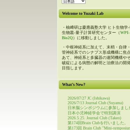
Welcome to Yuzaki Lab
・柚﨑研は慶應義塾大学 ヒト生物学-
生物叢-量子計算研究センター（
WPI-
Bio2Q
）に移動しました。
・中枢神経系に加えて、末梢・自律
管神経系でのシナプス形成機構に焦
あて、神経系と多臓器の連関機構や
破綻による病態の解明と治療法の開
目指します。
What’s New?
2026/07/27 JC (Ishikawa)
2026/7/13 Journal Club (Suyama)
日米脳シンポジウムに参加しまし
日本小児神経学会で特別講演
2026.5.25. Journal Club (Takeo)
第174回Brain Clubを行いました。
第173回 Brain Club ”Mini-symposiu