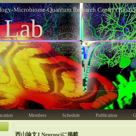
logy-Microbiome-Quantum Research Center (Bio2Q
 Lab
cation
Members
Schedule
Publication
G
西山論文J Neurosciに掲載