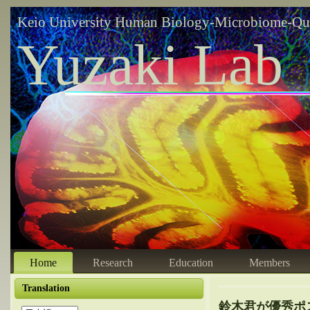
Keio University Human Biology-Microbiome-Qu
Yuzaki Lab
Home
Research
Education
Members
Translation
鈴木君が優秀ポ