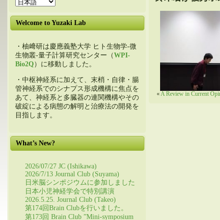
Welcome to Yuzaki Lab
・柚﨑研は慶應義塾大学 ヒト生物学-微
生物叢-量子計算研究センター（
WPI-
Bio2Q
）に移動しました。
・中枢神経系に加えて、末梢・自律・腸
管神経系でのシナプス形成機構に焦点を
«
A Review in Current Opi
あて、神経系と多臓器の連関機構やその
破綻による病態の解明と治療法の開発を
目指します。
What’s New?
2026/07/27 JC (Ishikawa)
2026/7/13 Journal Club (Suyama)
日米脳シンポジウムに参加しました
日本小児神経学会で特別講演
2026.5.25. Journal Club (Takeo)
第174回Brain Clubを行いました。
第173回 Brain Club ”Mini-symposium