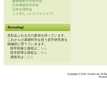
慶應義塾大学医学部
日本神経科学学会
日本生理学会
うりずん（レスパイトケア）
Recruiting!
意欲あふれる方の参加を待っています。
これからの基礎科学を担う若手研究者を
積極的に育てていきます。
医学部修士過程は
こちら
医学部博士課程は
こちら
連絡先は
こちら
Copyright © 2011 Yuzaki Lab. All R
Powere