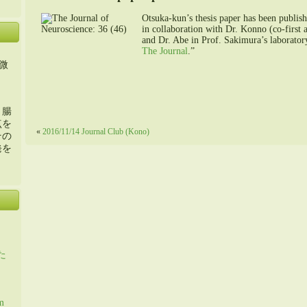
Otsuka-kun’s thesis paper has been publis
in collaboration with Dr. Konno (co-first 
and Dr. Abe in Prof. Sakimura’s laboratory
The Journal
.”
微
・腸
点を
«
2016/11/14 Journal Club (Kono)
その
発を
た
m