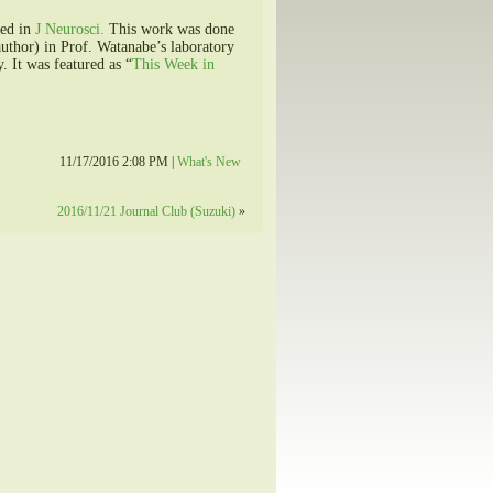
hed in
J Neurosci.
This work was done
author) in Prof. Watanabe’s laboratory
. It was featured as “
This Week in
11/17/2016 2:08 PM |
What's New
2016/11/21 Journal Club (Suzuki)
»