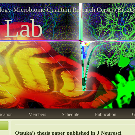
logy-Microbiome-Quantum Research Center (Bio2Q
 Lab
cation
Members
Schedule
Publication
G
Otsuka’s thesis paper published in J Neurosci