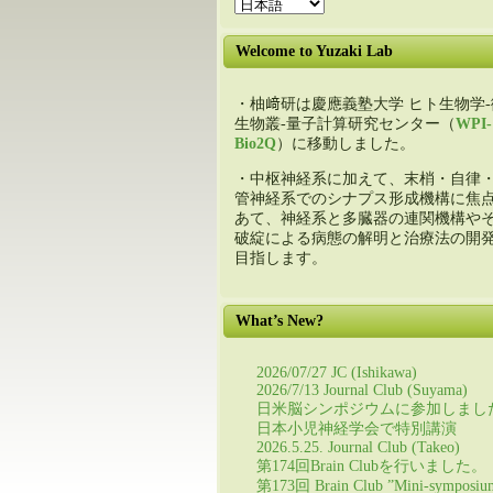
Welcome to Yuzaki Lab
・柚﨑研は慶應義塾大学 ヒト生物学-
生物叢-量子計算研究センター（
WPI-
Bio2Q
）に移動しました。
・中枢神経系に加えて、末梢・自律
管神経系でのシナプス形成機構に焦
あて、神経系と多臓器の連関機構や
破綻による病態の解明と治療法の開
目指します。
What’s New?
2026/07/27 JC (Ishikawa)
2026/7/13 Journal Club (Suyama)
日米脳シンポジウムに参加しまし
日本小児神経学会で特別講演
2026.5.25. Journal Club (Takeo)
第174回Brain Clubを行いました。
第173回 Brain Club ”Mini-symposiu