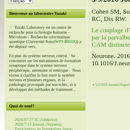
Cohen SM, Sur
Bienvenue au laboratoire Yuzaki
RC, Dix RW.
・ Yuzaki Laboratory est un centre de
Le couplage d'e
recherche pour la biologie humaine -
par la parvalb
Microbiote - Recherche informatique
quantique (Université Keio)
WPI-BIO2Q
) a
CAM distincte 
été déplacé vers。
Neurone. 2016 
En plus du système nerveux central、Se
concentrer sur les mécanismes de formation
10.1016/J.neu
synaptique dans le système nerveux
périphérique, autonome et entérique、Nous
visons à clarifier le lien entre le système
nerveux et plusieurs organes, et la
pathologie provoquée par son échec, et à
«
5/2/2016 Journal (Superfi
développer des méthodes de traitement.。
Quoi de neuf?
2026/07/27 JC (Ishikawa)
2026/7/13 Journal (Suyama)
Participation au Symposium Japon-