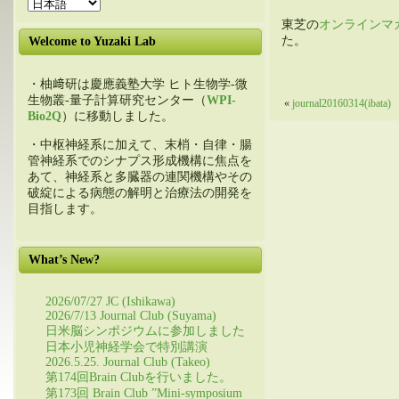
東芝の
オンラインマ
た。
Welcome to Yuzaki Lab
・柚﨑研は慶應義塾大学 ヒト生物学-微
生物叢-量子計算研究センター（
WPI-
«
journal20160314(ibata)
Bio2Q
）に移動しました。
・中枢神経系に加えて、末梢・自律・腸
管神経系でのシナプス形成機構に焦点を
あて、神経系と多臓器の連関機構やその
破綻による病態の解明と治療法の開発を
目指します。
What’s New?
2026/07/27 JC (Ishikawa)
2026/7/13 Journal Club (Suyama)
日米脳シンポジウムに参加しました
日本小児神経学会で特別講演
2026.5.25. Journal Club (Takeo)
第174回Brain Clubを行いました。
第173回 Brain Club ”Mini-symposium