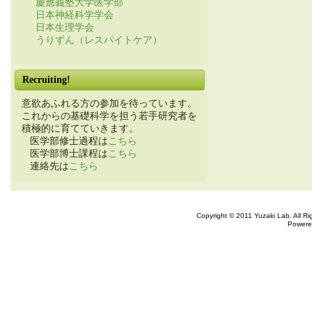
慶應義塾大学医学部
日本神経科学学会
日本生理学会
うりずん（レスパイトケア）
Recruiting!
意欲あふれる方の参加を待っています。
これからの基礎科学を担う若手研究者を
積極的に育てていきます。
医学部修士過程は
こちら
医学部博士課程は
こちら
連絡先は
こちら
Copyright © 2011 Yuzaki Lab. All R
Powere