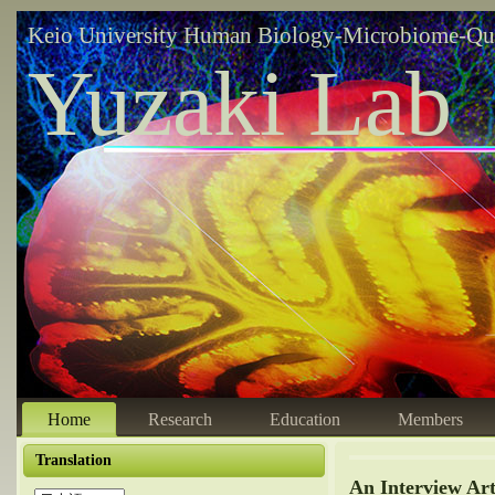
Keio University Human Biology-Microbiome-Qu
Yuzaki Lab
Home
Research
Education
Members
Translation
An Interview Ar