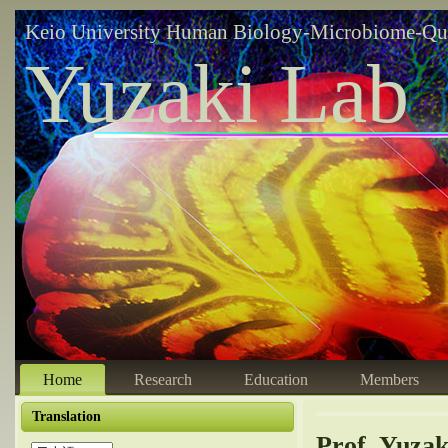
Keio University Human Biology-Microbiome-Qu
Yuzaki Lab
Home
Research
Education
Members
Translation
Prof. Yuzak