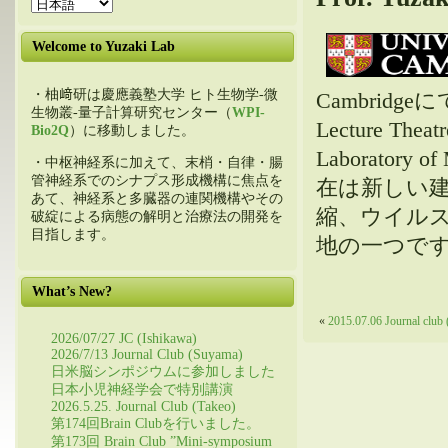
Welcome to Yuzaki Lab
・柚﨑研は慶應義塾大学 ヒト生物学-微
Cambridge
生物叢-量子計算研究センター（
WPI-
Lecture The
Bio2Q
）に移動しました。
Laboratory
・中枢神経系に加えて、末梢・自律・腸
管神経系でのシナプス形成機構に焦点を
在は新しい建
あて、神経系と多臓器の連関機構やその
縮、ウイル
破綻による病態の解明と治療法の開発を
目指します。
地の一つです
What’s New?
«
2015.07.06 Journal club 
2026/07/27 JC (Ishikawa)
2026/7/13 Journal Club (Suyama)
日米脳シンポジウムに参加しました
日本小児神経学会で特別講演
2026.5.25. Journal Club (Takeo)
第174回Brain Clubを行いました。
第173回 Brain Club ”Mini-symposium