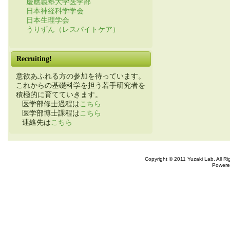
慶應義塾大学医学部
日本神経科学学会
日本生理学会
うりずん（レスパイトケア）
Recruiting!
意欲あふれる方の参加を待っています。
これからの基礎科学を担う若手研究者を
積極的に育てていきます。
医学部修士過程は
こちら
医学部博士課程は
こちら
連絡先は
こちら
Copyright © 2011 Yuzaki Lab. All R
Powere