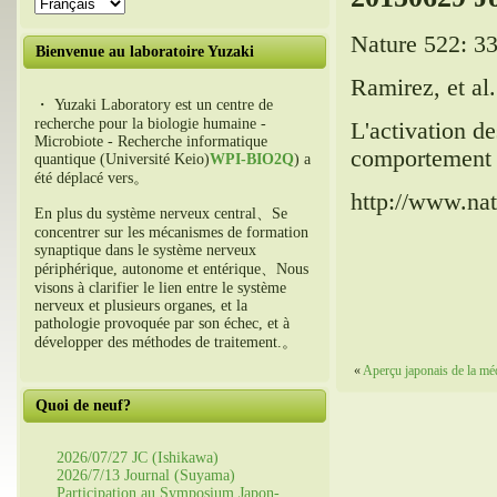
Nature 522: 3
Bienvenue au laboratoire Yuzaki
Ramirez, et al.
・ Yuzaki Laboratory est un centre de
recherche pour la biologie humaine -
L'activation d
Microbiote - Recherche informatique
comportement 
quantique (Université Keio)
WPI-BIO2Q
) a
été déplacé vers。
http://www.nat
En plus du système nerveux central、Se
concentrer sur les mécanismes de formation
synaptique dans le système nerveux
périphérique, autonome et entérique、Nous
visons à clarifier le lien entre le système
nerveux et plusieurs organes, et la
pathologie provoquée par son échec, et à
développer des méthodes de traitement.。
«
Aperçu japonais de la mé
Quoi de neuf?
2026/07/27 JC (Ishikawa)
2026/7/13 Journal (Suyama)
Participation au Symposium Japon-