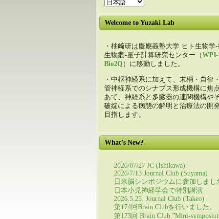
Welcome to Yuzaki Lab
・柚﨑研は慶應義塾大学 ヒト生物学-
生物叢-量子計算研究センター（
WPI-
Bio2Q
）に移動しました。
・中枢神経系に加えて、末梢・自律
管神経系でのシナプス形成機構に焦
あて、神経系と多臓器の連関機構や
破綻による病態の解明と治療法の開
目指します。
What’s New?
2026/07/27 JC (Ishikawa)
2026/7/13 Journal Club (Suyama)
日米脳シンポジウムに参加しまし
日本小児神経学会で特別講演
2026.5.25. Journal Club (Takeo)
第174回Brain Clubを行いました。
第173回 Brain Club ”Mini-symposiu