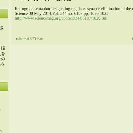
Retrograde semaphorin signaling regulates synapse elimination in the
Science 30 May 2014:Vol. 344 no. 6187 pp. 1020-1023
http://www.sciencemag.org/content/344/6187/1020.full
微
«
Journal 6/23 ibata
・腸
点を
その
発を
た
m