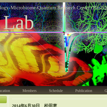
logy-Microbiome-Quantum Research Center (Bio2Q
 Lab
cation
Members
Schedule
Publication
G
2014年6月30日 松田恵