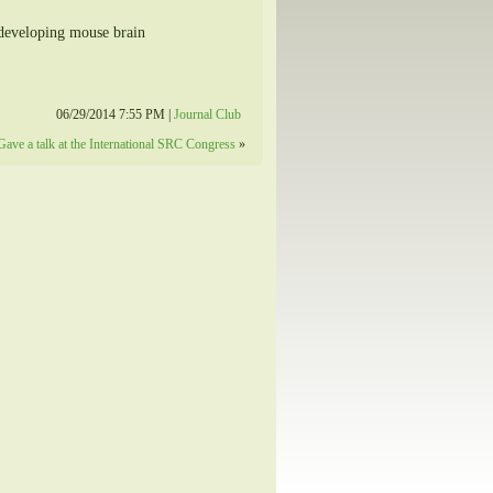
 developing mouse brain
06/29/2014 7:55 PM |
Journal Club
Gave a talk at the International SRC Congress
»