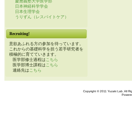
慶應義塾大学医学部
日本神経科学学会
日本生理学会
うりずん（レスパイトケア）
Recruiting!
意欲あふれる方の参加を待っています。
これからの基礎科学を担う若手研究者を
積極的に育てていきます。
医学部修士過程は
こちら
医学部博士課程は
こちら
連絡先は
こちら
Copyright © 2011 Yuzaki Lab. All R
Powere