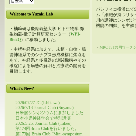
パシフィコ横浜にて9
Welcome to Yuzaki Lab
ム「細胞が持つリサ
川内講師はシンポジ
機能の制御」を主催
・柚﨑研は慶應義塾大学 ヒト生物学-微
生物叢-量子計算研究センター（
WPI-
Bio2Q
）に移動しました。
«
MRC-JST共同ワー
・中枢神経系に加えて、末梢・自律・腸
管神経系でのシナプス形成機構に焦点を
あて、神経系と多臓器の連関機構やその
破綻による病態の解明と治療法の開発を
目指します。
What’s New?
2026/07/27 JC (Ishikawa)
2026/7/13 Journal Club (Suyama)
日米脳シンポジウムに参加しました
日本小児神経学会で特別講演
2026.5.25. Journal Club (Takeo)
第174回Brain Clubを行いました。
第173回 Brain Club ”Mini-symposium