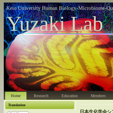
Keio University Human Biology-Microbiome-Qu
Yuzaki Lab
Home
Research
Education
Members
Translation
日本生化学会シ