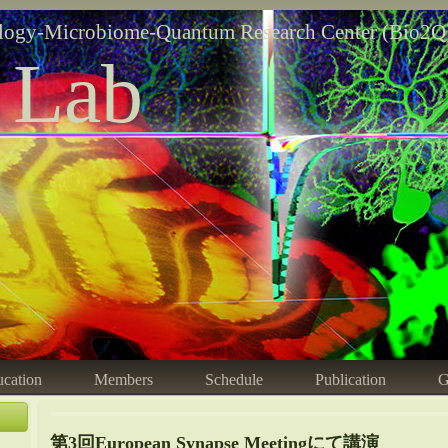
logy-Microbiome-Quantum Research Center (Bio2Q
 Lab
cation
Members
Schedule
Publication
G
第3回European Synapse Meetingにて講演