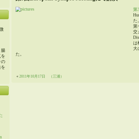
第3
H
た
第
微
交
D
は
大
・腸
た。
点を
その
発を
«
2011年10月17日 （三浦）
た
m