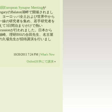
回European Synapse Meeting
が
ungaryのBalaton湖畔で開催されまし
。ヨーロッパ全土および世界中から
一線の研究者を集め、若手研究者を
えて3日間泊まりがけで熱い
iscussionが行われました。日本から
柚崎、理研BSIの合田先生、名古屋
の久場先生が招待講演を行いまし
10/20/2011 7:24 PM |
What's New
Oxford大学にて講演
»