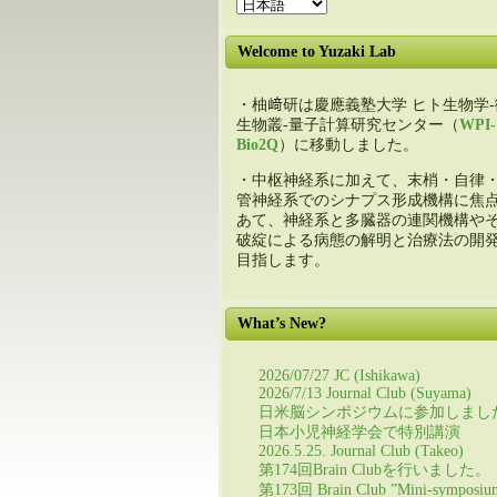
Welcome to Yuzaki Lab
・柚﨑研は慶應義塾大学 ヒト生物学-
生物叢-量子計算研究センター（
WPI-
Bio2Q
）に移動しました。
・中枢神経系に加えて、末梢・自律
管神経系でのシナプス形成機構に焦
あて、神経系と多臓器の連関機構や
破綻による病態の解明と治療法の開
目指します。
What’s New?
2026/07/27 JC (Ishikawa)
2026/7/13 Journal Club (Suyama)
日米脳シンポジウムに参加しまし
日本小児神経学会で特別講演
2026.5.25. Journal Club (Takeo)
第174回Brain Clubを行いました。
第173回 Brain Club ”Mini-symposiu