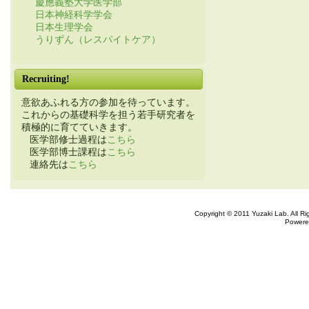
慶應義塾大学医学部
日本神経科学学会
日本生理学会
うりずん（レスパイトケア）
Recruiting!
意欲あふれる方の参加を待っています。
これからの基礎科学を担う若手研究者を
積極的に育てていきます。
医学部修士過程は
こちら
医学部博士課程は
こちら
連絡先は
こちら
Copyright © 2011 Yuzaki Lab. All R
Powere