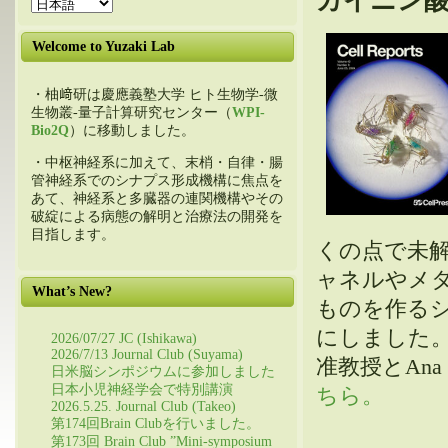
カイニン
Welcome to Yuzaki Lab
・柚﨑研は慶應義塾大学 ヒト生物学-微
生物叢-量子計算研究センター（
WPI-
Bio2Q
）に移動しました。
・中枢神経系に加えて、末梢・自律・腸
管神経系でのシナプス形成機構に焦点を
あて、神経系と多臓器の連関機構やその
破綻による病態の解明と治療法の開発を
目指します。
くの点で未解
ャネルやメ
What’s New?
ものを作る
にしました。ス
2026/07/27 JC (Ishikawa)
2026/7/13 Journal Club (Suyama)
准教授とAna
日米脳シンポジウムに参加しました
日本小児神経学会で特別講演
ちら。
2026.5.25. Journal Club (Takeo)
第174回Brain Clubを行いました。
第173回 Brain Club ”Mini-symposium