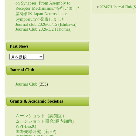
on Synapses: From Assembly to
«
2024/7/1 Journal Club (
Receptor Mechanisms.”を行いました
第5回UK-Japan Neuroscience
Symposiumで発表しました
Journal club 2026/03/15 (Ishikawa)
Journal Club 2026/3/2 (Thomas)
Past News
Past
News
Journal Club
Journal Club
(353)
Grants & Academic Societies
ムーンショット（認知症）
ムーンショット研究(腸内細菌)
WPI-Bio2Q
国際先導研究（新HP)