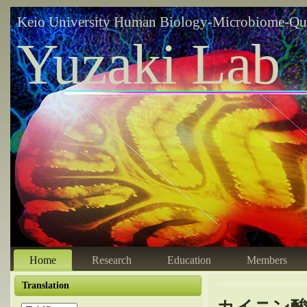
Keio University Human Biology-Microbiome-Qu
Yuzaki Lab
Home
Research
Education
Members
Translation