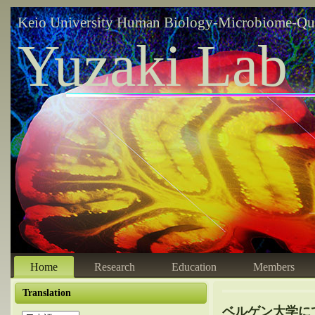
Keio University Human Biology-Microbiome-Qu
Yuzaki Lab
Home
Research
Education
Members
Translation
ベルゲン大学に