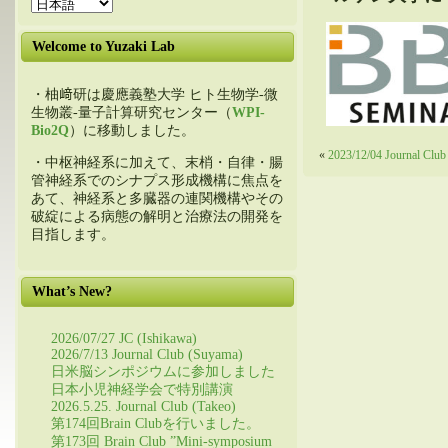
Welcome to Yuzaki Lab
・柚﨑研は慶應義塾大学 ヒト生物学-微
生物叢-量子計算研究センター（
WPI-
Bio2Q
）に移動しました。
«
2023/12/04 Journal Club
・中枢神経系に加えて、末梢・自律・腸
管神経系でのシナプス形成機構に焦点を
あて、神経系と多臓器の連関機構やその
破綻による病態の解明と治療法の開発を
目指します。
What’s New?
2026/07/27 JC (Ishikawa)
2026/7/13 Journal Club (Suyama)
日米脳シンポジウムに参加しました
日本小児神経学会で特別講演
2026.5.25. Journal Club (Takeo)
第174回Brain Clubを行いました。
第173回 Brain Club ”Mini-symposium