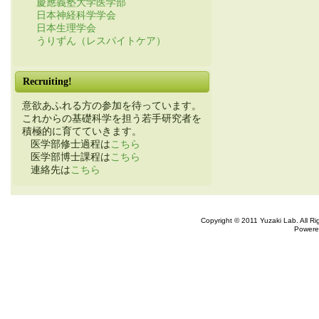
慶應義塾大学医学部
日本神経科学学会
日本生理学会
うりずん（レスパイトケア）
Recruiting!
意欲あふれる方の参加を待っています。
これからの基礎科学を担う若手研究者を
積極的に育てていきます。
医学部修士過程は
こちら
医学部博士課程は
こちら
連絡先は
こちら
Copyright © 2011 Yuzaki Lab. All R
Powere