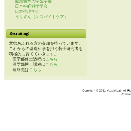
慶應義塾大学医学部
日本神経科学学会
日本生理学会
うりずん（レスパイトケア）
Recruiting!
意欲あふれる方の参加を待っています。
これからの基礎科学を担う若手研究者を
積極的に育てていきます。
医学部修士過程は
こちら
医学部博士課程は
こちら
連絡先は
こちら
Copyright © 2011 Yuzaki Lab. All R
Powere