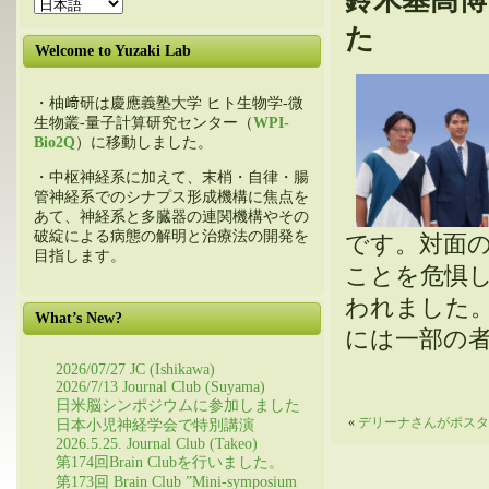
鈴木基高博士
た
Welcome to Yuzaki Lab
・柚﨑研は慶應義塾大学 ヒト生物学-微
生物叢-量子計算研究センター（
WPI-
Bio2Q
）に移動しました。
・中枢神経系に加えて、末梢・自律・腸
管神経系でのシナプス形成機構に焦点を
あて、神経系と多臓器の連関機構やその
破綻による病態の解明と治療法の開発を
です。対面
目指します。
ことを危惧
われました
What’s New?
には一部の
2026/07/27 JC (Ishikawa)
2026/7/13 Journal Club (Suyama)
日米脳シンポジウムに参加しました
«
デリーナさんがポスタ
日本小児神経学会で特別講演
2026.5.25. Journal Club (Takeo)
第174回Brain Clubを行いました。
第173回 Brain Club ”Mini-symposium