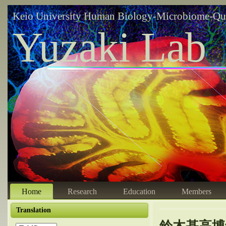
Keio University Human Biology-Microbiome-Qu
Yuzaki Lab
Home
Research
Education
Members
Translation