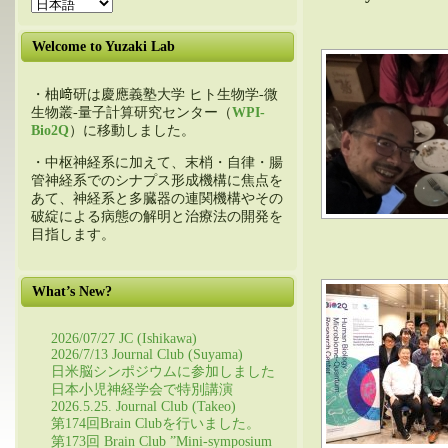
Welcome to Yuzaki Lab
・柚﨑研は慶應義塾大学 ヒト生物学-微
生物叢-量子計算研究センター（
WPI-
Bio2Q
）に移動しました。
・中枢神経系に加えて、末梢・自律・腸
管神経系でのシナプス形成機構に焦点を
あて、神経系と多臓器の連関機構やその
破綻による病態の解明と治療法の開発を
目指します。
What’s New?
2026/07/27 JC (Ishikawa)
2026/7/13 Journal Club (Suyama)
日米脳シンポジウムに参加しました
日本小児神経学会で特別講演
2026.5.25. Journal Club (Takeo)
第174回Brain Clubを行いました。
第173回 Brain Club ”Mini-symposium