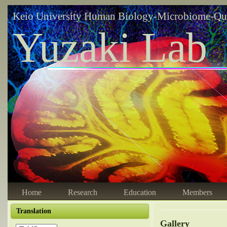
Keio University Human Biology-Microbiome-Qu
Yuzaki Lab
Home
Research
Education
Members
Translation
Gallery