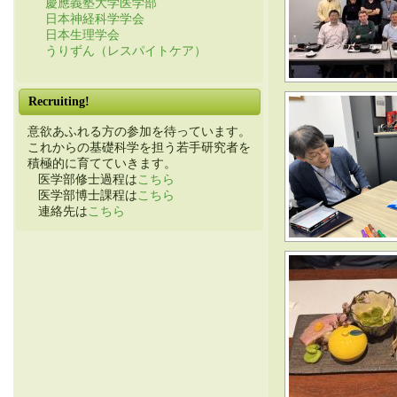
慶應義塾大学医学部
日本神経科学学会
日本生理学会
うりずん（レスパイトケア）
Recruiting!
意欲あふれる方の参加を待っています。
これからの基礎科学を担う若手研究者を
積極的に育てていきます。
医学部修士過程は
こちら
医学部博士課程は
こちら
連絡先は
こちら