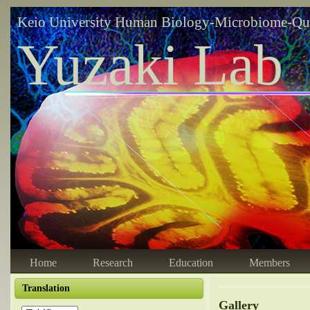
Keio University Human Biology-Microbiome-Qu
Yuzaki Lab
Home
Research
Education
Members
Translation
Gallery