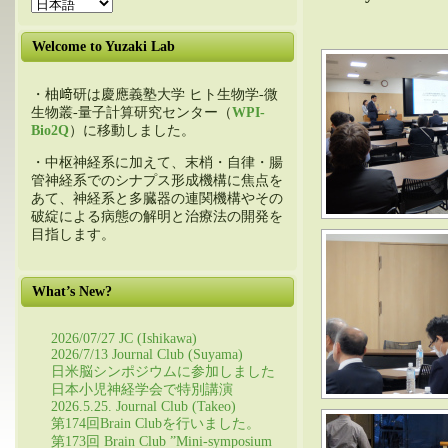
Welcome to Yuzaki Lab
・柚﨑研は慶應義塾大学 ヒト生物学-微
生物叢-量子計算研究センター（
WPI-
Bio2Q
）に移動しました。
・中枢神経系に加えて、末梢・自律・腸
管神経系でのシナプス形成機構に焦点を
あて、神経系と多臓器の連関機構やその
破綻による病態の解明と治療法の開発を
目指します。
What’s New?
2026/07/27 JC (Ishikawa)
2026/7/13 Journal Club (Suyama)
日米脳シンポジウムに参加しました
日本小児神経学会で特別講演
2026.5.25. Journal Club (Takeo)
第174回Brain Clubを行いました。
第173回 Brain Club ”Mini-symposium