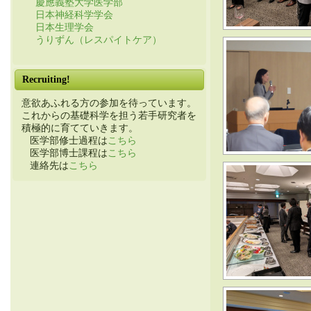
慶應義塾大学医学部
日本神経科学学会
日本生理学会
うりずん（レスパイトケア）
Recruiting!
意欲あふれる方の参加を待っています。
これからの基礎科学を担う若手研究者を
積極的に育てていきます。
医学部修士過程は
こちら
医学部博士課程は
こちら
連絡先は
こちら