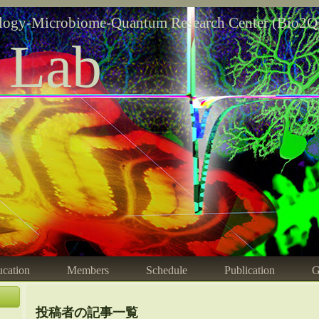
logy-Microbiome-Quantum Research Center (Bio2Q
 Lab
cation
Members
Schedule
Publication
G
投稿者の記事一覧