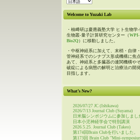
Welcome to Yuzaki Lab
・柚﨑研は慶應義塾大学 ヒト生物学-
生物叢-量子計算研究センター（
WPI-
Bio2Q
）に移動しました。
・中枢神経系に加えて、末梢・自律
管神経系でのシナプス形成機構に焦
あて、神経系と多臓器の連関機構や
破綻による病態の解明と治療法の開
目指します。
What’s New?
2026/07/27 JC (Ishikawa)
2026/7/13 Journal Club (Suyama)
日米脳シンポジウムに参加しまし
日本小児神経学会で特別講演
2026.5.25. Journal Club (Takeo)
第174回Brain Clubを行いました。
第173回 Brain Club ”Mini-symposiu