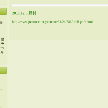
2011.12.5 野村
http://www.jneurosci.org/content/31/24/8862.full.pdf+html
微
・腸
点を
その
発を
た
m