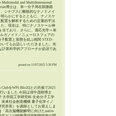
o Multimodal and Multidimensional
Florian博士は、単一分子局在顕微鏡
て、シナプスに離散的なナノドメイ
を明らかにするとともに、ナノスケ
質配置を解析するための定量的手法
した。現在は、特にナノスケール神
を当ており、さらに、適応光学＋単
、オルガノイド／ニューロスフェアの
分子配置と形態を結ぶ相関 STED–
についてもお話しいただきました。先
な計算科学的アプローチが必須であ
posted on 11/07/2025 5:30 PM
n ClubをWPI-BIo2Qとの共催で2025
に行いました.今回は清中茂樹博士
学 大学院工学研究科 生命分子工学
；未来社会創造機構 量子化学イノ
研究所長）を講師としてお迎えしま
「高次脳機能解明に向けたnative
視化および細胞選択的制御技術の開