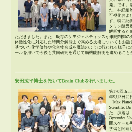
発」です。
た、神経細
可視化およ
す。特に記
タミン酸受
解
析するた
ただきました。また、既存のケモジェネティクスが細胞制御の
体
活性化に対応した時間分解能まで高める技術についてもお話
基づいた化学修飾や化合物合成を魔法のように行われる様子に
ールを用いて今後も共同研究を通じて脳機能解明を進めること
安田涼平博士を招いてBrain Clubを行いました。
第170回Brai
年9月3日に
（Max Planck 
Scientif
た。演題は
Dynamics Unde
間スケール可
学習と関連