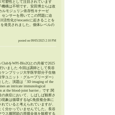
ス可塑性として注目されています
子機構は不明です。安田博士らは改
／カルモジュリン依存性キナーゼ
KII）センサーを用いてこの問題に迫
活性化がstocasticに起きることを
ことを発見されました。個体レベルの
posted on 09/05/2025 2:10 PM
n ClubをWPI-BIo2Qとの共催で2025
に行いました.今回は講師として長谷
（ケンブリッジ大学医学部分子生物
疫学ユニット・グループリーダー）
。演題は「3D imaging of the
nes an intricate immunological
em at the blood-joint barrier」です.関
性の炎症において、しばしば観察さ
の現象は循環するIgG免疫複合体に
されていると考えられていますが、
よく分かっていませんでした。長谷
マウス膝関節の滑膜全体を観察する