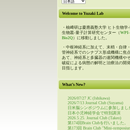
Welcome to Yuzaki Lab
・柚﨑研は慶應義塾大学 ヒト生物学-
生物叢-量子計算研究センター（
WPI-
Bio2Q
）に移動しました。
・中枢神経系に加えて、末梢・自律
管神経系でのシナプス形成機構に焦
あて、神経系と多臓器の連関機構や
破綻による病態の解明と治療法の開
目指します。
What’s New?
2026/07/27 JC (Ishikawa)
2026/7/13 Journal Club (Suyama)
日米脳シンポジウムに参加しまし
日本小児神経学会で特別講演
2026.5.25. Journal Club (Takeo)
第174回Brain Clubを行いました。
第173回 Brain Club ”Mini-symposiu