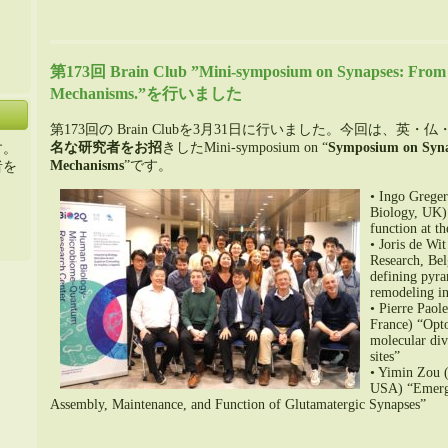
第173回 Brain Club ”Mini-symposium on Synapses: From 
Mechanisms.”を行いました
第173回の Brain Clubを3月31日に行いました。今回は、英
名な研究者をお招
きしたMini-symposium on “
Symposium on Syna
す。
Mechanisms
”です。
者を
• Ingo Grege
Biology, UK) 
function at t
• Joris de Wi
Research, Bel
defining pyra
remodeling in
• Pierre Paole
France) “Opt
molecular div
sites”
• Yimin Zou (
USA) “Emergin
Assembly, Maintenance, and Function of Glutamatergic Synapses”