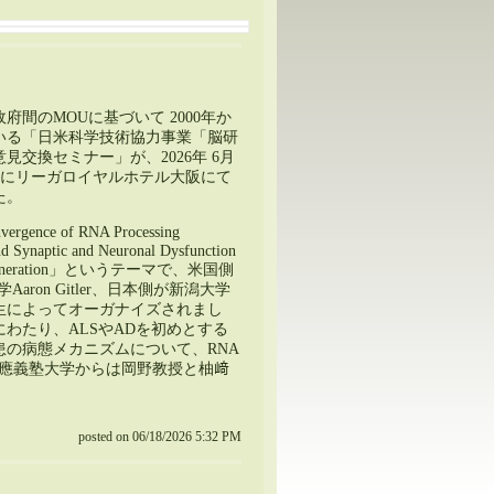
府間のMOUに基づいて 2000年か
いる「日米科学技術協力事業「脳研
見交換セミナー」が、2026年 6月
16日にリーガロイヤルホテル大阪にて
た。
gence of RNA Processing
nd Synaptic and Neuronal Dysfunction
degeneration」というテーマで、米国側
d大学Aaron Gitler、日本側が新潟大学
生によってオーガナイズされまし
わたり、ALSやADを初めとする
患の病態メカニズムについて、RNA
。慶應義塾大学からは岡野教授と柚﨑
posted on 06/18/2026 5:32 PM