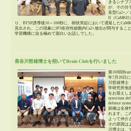
きるシナプ
が、その分
良型Ca2+
II（CaM
り、BTSP誘導後10～100秒に、樹状突起において遅延したCaMKII
見出され、この現象にIP3依存性細胞内Ca2+放出が関与する
学習機構に迫る極めて面白いお話しでした。
長谷川哲雄博士を招いてBrain Clubを行いました
第169回Brai
年7月28日
川哲雄博士
学研究所免
をお迎えしました
synovium defi
defence syst
節痛は全身
れます。こ
よって仲介
その原因は
川博士は、