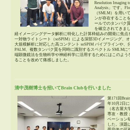
Resolution Imaging t
Analysis」です。
（SMLM）を用い
ンが存在すること
ールでのタンパク
を確立されてきま
経イメージングデータ解析に特化した計算枠組みの開発に焦点
一対物ライトシート（soSPIM）による深部3Dイメージング
大規模解析に対応した高コンテント soSPIM パイプラインや、
PALM、複数タンパク質を同時に識別するスペクトル SMLM
端顕微鏡法を生物科学や神経科学に活用するためにはこのよう
ることを改めて痛感しました。
清中茂樹博士を招いてBrain Clubを行いました
第171回Brai
年10月2日
（名古屋大
専攻・教授
ベーション
した。演題は
受容体の可