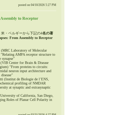
posted on 04/10/2026 5:27 PM
Assembly to Receptor
・仏・米・ベルギーから下記の4
名の著
pses: From Assembly to Receptor
r (MRC Laboratory of Molecular
“Relating AMPA receptor structure to
he synapse”
t (VIB Center for Brain & Disease
gium) “From proteins to circuits:
midal neuron input architecture and
 disease”
tti (Institut de Biologie de l’ENS,
ochemical profiling of NMDAR
ersity at synaptic and extrasynaptic
University of California, San Diego,
g Roles of Planar Cell Polarity in
posted on 03/31/2026 4:27 PM