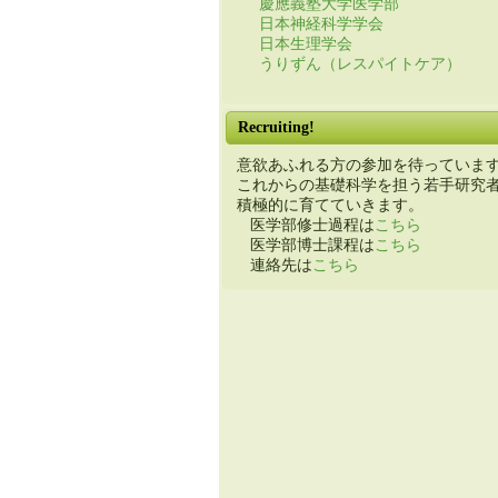
慶應義塾大学医学部
日本神経科学学会
日本生理学会
うりずん（レスパイトケア）
Recruiting!
意欲あふれる方の参加を待っていま
これからの基礎科学を担う若手研究
積極的に育てていきます。
医学部修士過程は
こちら
医学部博士課程は
こちら
連絡先は
こちら