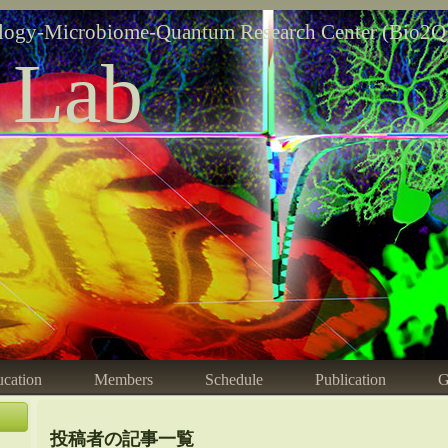
logy-Microbiome-Quantum Research Center (Bio2Q
 Lab
cation
Members
Schedule
Publication
G
投稿者の記事一覧