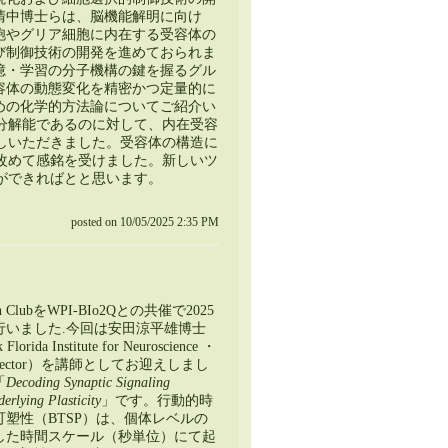
清中博士らは、脳機能解明に向け
胞やグリア細胞に内在する
受容体の
び制御技術の開発を進めておられま
憶・学習の分子機構の鍵を握るグル
容体の動態変化を精密かつ定量的に
めの化学的方法論についてご紹介い
分解能であるのに対して、内在受容
しいただきました。受容体の構造に
改めて感銘を受けました。新しいツ
ができればとと思います。
posted on 10/05/2025 2:35 PM
n ClubをWPI-BIo2Qとの共催で2025
行いました.今回は安田涼平雄博士
Florida Institute for Neuroscience ・
ic Director）を講師としてお迎えしまし
「
Decoding Synaptic Signaling
rlying Plasticity
」です。行動的時
塑性（BTSP）は、個体レベルの
した時間スケール（秒単位）にて起