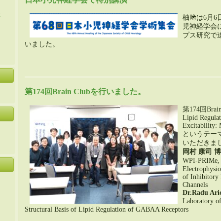
た
柚﨑は6月6
児神経学会
プス研究で
いました。
第174回Brain Clubを行いました。
第174回Bra
Lipid Regulat
Excitability:
というテーマ
いただきま
岡村 康司 
WPI-PRIMe, 
Electrophysio
of Inhibitory
Channels
Dr.Radu Ari
Laboratory o
Structural Basis of Lipid Regulation of GABAA Receptors