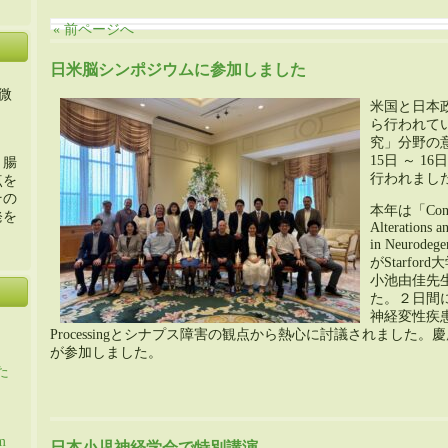
« 前ページへ
日米脳シンポジウムに参加しました
微
米国と日本政
ら行われて
究」分野の意
15日 ～ 
・腸
行われまし
点を
その
本年は「Conver
発を
Alterations a
in Neuro
がStarfor
小池由佳先
た。２日間に
神経変性疾
Processingとシナプス障害の観点から熱心に討議されました
が参加しました。
た
m
日本小児神経学会で特別講演