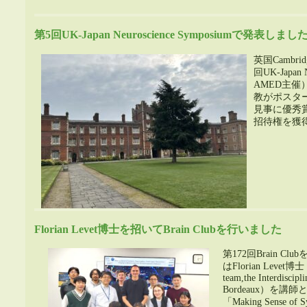
第5回UK-Japan Neuroscience Symposiumで発表しまし
英国Cambrid
回UK-Japan 
AMED主催）
教がポスター
見事に優秀賞
招待権を獲
Florian Levet博士を招いてBrain Clubを行いました
第172回Brain 
はFlorian Levet博士（Qu
team,the Interdiscipli
Bordeaux）を
「Making Sense of Sy