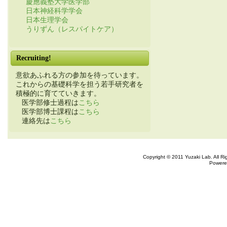
慶應義塾大学医学部
日本神経科学学会
日本生理学会
うりずん（レスパイトケア）
Recruiting!
意欲あふれる方の参加を待っています。
これからの基礎科学を担う若手研究者を
積極的に育てていきます。
医学部修士過程は
こちら
医学部博士課程は
こちら
連絡先は
こちら
Copyright © 2011 Yuzaki Lab. All R
Powere