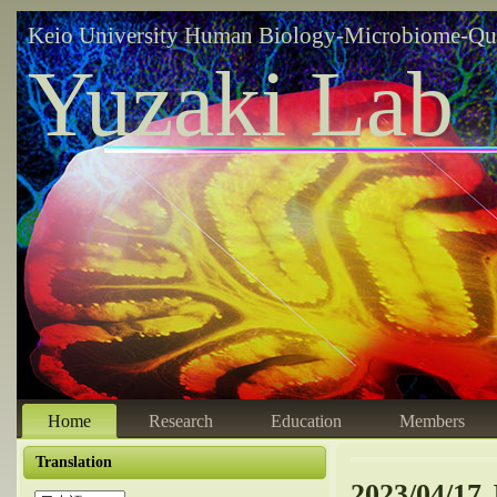
Keio University Human Biology-Microbiome-Qu
Yuzaki Lab
Home
Research
Education
Members
Translation
2023/04/17