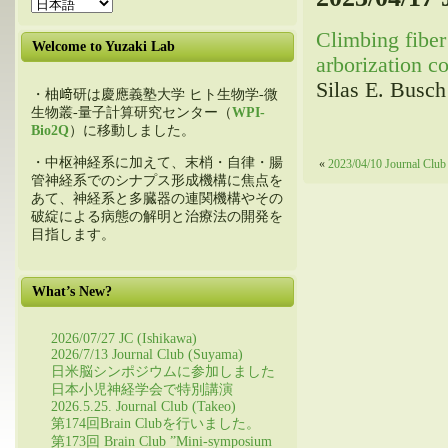
Climbing fiber
Welcome to Yuzaki Lab
arborization 
Silas E. Busch
・柚﨑研は慶應義塾大学 ヒト生物学-微
生物叢-量子計算研究センター（
WPI-
Bio2Q
）に移動しました。
・中枢神経系に加えて、末梢・自律・腸
«
2023/04/10 Journal Club
管神経系でのシナプス形成機構に焦点を
あて、神経系と多臓器の連関機構やその
破綻による病態の解明と治療法の開発を
目指します。
What’s New?
2026/07/27 JC (Ishikawa)
2026/7/13 Journal Club (Suyama)
日米脳シンポジウムに参加しました
日本小児神経学会で特別講演
2026.5.25. Journal Club (Takeo)
第174回Brain Clubを行いました。
第173回 Brain Club ”Mini-symposium