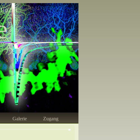
Bio2q)
e
Galerie
Zugang