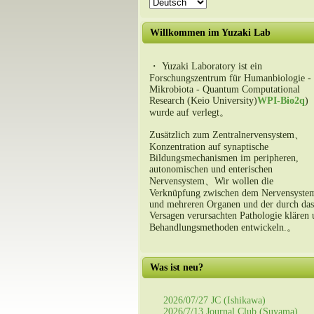
Willkommen im Yuzaki Lab
・ Yuzaki Laboratory ist ein
Forschungszentrum für Humanbiologie -
Mikrobiota - Quantum Computational
Research (Keio University)
WPI-Bio2q
)
wurde auf verlegt。
Zusätzlich zum Zentralnervensystem、
Konzentration auf synaptische
Bildungsmechanismen im peripheren,
autonomischen und enterischen
Nervensystem、Wir wollen die
Verknüpfung zwischen dem Nervensyste
und mehreren Organen und der durch das
Versagen verursachten Pathologie klären
Behandlungsmethoden entwickeln.。
Was ist neu?
2026/07/27 JC (Ishikawa)
2026/7/13 Journal Club (Suyama)