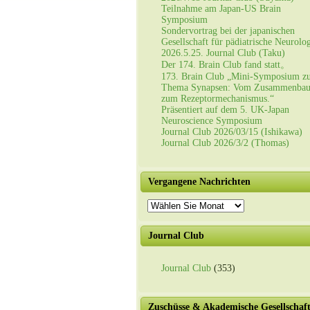
Teilnahme am Japan-US Brain
Symposium
Sondervortrag bei der japanischen
Gesellschaft für pädiatrische Neurolo
2026.5.25. Journal Club (Taku)
Der 174. Brain Club fand statt。
173. Brain Club „Mini-Symposium z
Thema Synapsen: Vom Zusammenba
zum Rezeptormechanismus.“
Präsentiert auf dem 5. UK-Japan
Neuroscience Symposium
Journal Club 2026/03/15 (Ishikawa)
Journal Club 2026/3/2 (Thomas)
Vergangene Nachrichten
Vergangene
Nachrichten
Journal Club
Journal Club
(353)
Zuschüsse & Akademische Gesellschaf