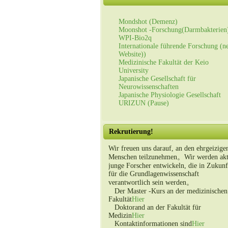
Mondshot (Demenz)
Moonshot -Forschung(Darmbakterien
WPI-Bio2q
Internationale führende Forschung (n
Website))
Medizinische Fakultät der Keio
University
Japanische Gesellschaft für
Neurowissenschaften
Japanische Physiologie Gesellschaft
URIZUN (Pause)
Rekrutierung!
Wir freuen uns darauf, an den ehrgeizige
Menschen teilzunehmen。Wir werden akt
junge Forscher entwickeln, die in Zukunf
für die Grundlagenwissenschaft
verantwortlich sein werden。
Der Master -Kurs an der medizinischen
Fakultät
Hier
Doktorand an der Fakultät für
Medizin
Hier
Kontaktinformationen sind
Hier