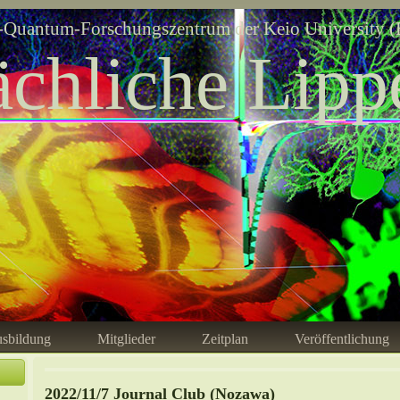
Quantum-Forschungszentrum der Keio University (
ächliche Lipp
sbildung
Mitglieder
Zeitplan
Veröffentlichung
2022/11/7 Journal Club (Nozawa)