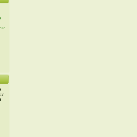
)
eue
n
iv
t