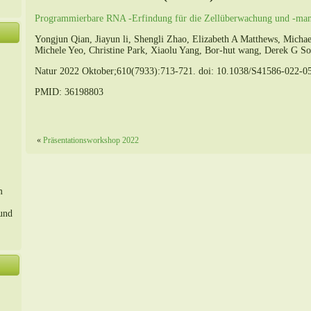
Programmierbare RNA -Erfindung für die Zellüberwachung und -man
Yongjun Qian, Jiayun li, Shengli Zhao, Elizabeth A Matthews, Micha
Michele Yeo, Christine Park, Xiaolu Yang, Bor-hut wang, Derek G So
Natur 2022 Oktober;610(7933):713-721. doi: 10.1038/S41586-022-0
PMID: 36198803
«
Präsentationsworkshop 2022
m
 und