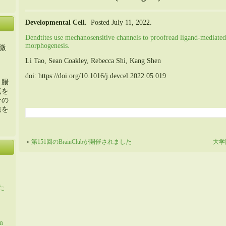
Developmental Cell.
Posted July 11, 2022.
Dendtites use mechanosensitive channels to proofread ligand-mediated
morphogenesis.
微
Li Tao, Sean Coakley, Rebecca Shi, Kang Shen
doi: https://doi.org/10.1016/j.devcel.2022.05.019
・腸
点を
その
発を
«
第151回のBrainClubが開催されました
大学
た
m