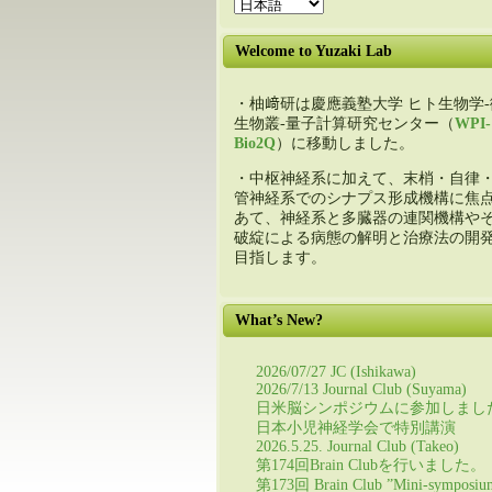
Welcome to Yuzaki Lab
・柚﨑研は慶應義塾大学 ヒト生物学-
生物叢-量子計算研究センター（
WPI-
Bio2Q
）に移動しました。
・中枢神経系に加えて、末梢・自律
管神経系でのシナプス形成機構に焦
あて、神経系と多臓器の連関機構や
破綻による病態の解明と治療法の開
目指します。
What’s New?
2026/07/27 JC (Ishikawa)
2026/7/13 Journal Club (Suyama)
日米脳シンポジウムに参加しまし
日本小児神経学会で特別講演
2026.5.25. Journal Club (Takeo)
第174回Brain Clubを行いました。
第173回 Brain Club ”Mini-symposiu