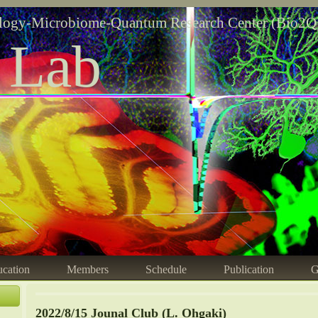
logy-Microbiome-Quantum Research Center (Bio2Q
 Lab
cation
Members
Schedule
Publication
G
2022/8/15 Jounal Club (L. Ohgaki)