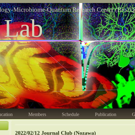
logy-Microbiome-Quantum Research Center (Bio2Q
 Lab
cation
Members
Schedule
Publication
G
2022/02/12 Journal Club (Nozawa)