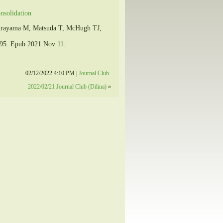
onsolidation
Murayama M, Matsuda T, McHugh TJ,
195. Epub 2021 Nov 11.
02/12/2022 4:10 PM |
Journal Club
2022/02/21 Journal Club (Dilina)
»