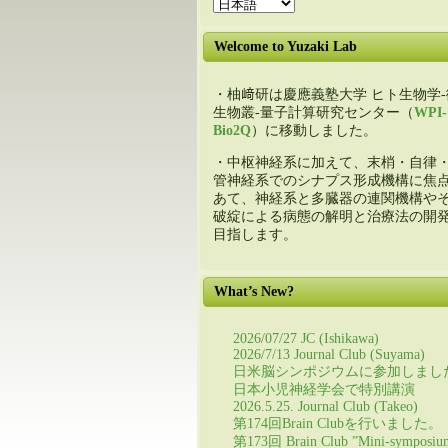
Welcome to Yuzaki Lab
・柚﨑研は慶應義塾大学 ヒト生物学-
生物叢-量子計算研究センター（
WPI-
Bio2Q
）に移動しました。
・中枢神経系に加えて、末梢・自律
管神経系でのシナプス形成機構に焦
あて、神経系と多臓器の連関機構や
破綻による病態の解明と治療法の開
目指します。
What’s New?
2026/07/27 JC (Ishikawa)
2026/7/13 Journal Club (Suyama)
日米脳シンポジウムに参加しまし
日本小児神経学会で特別講演
2026.5.25. Journal Club (Takeo)
第174回Brain Clubを行いました。
第173回 Brain Club ”Mini-symposiu