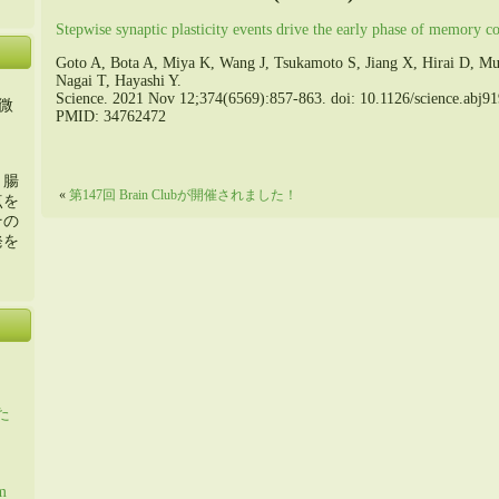
Stepwise synaptic plasticity events drive the early phase of memory c
Goto A, Bota A, Miya K, Wang J, Tsukamoto S, Jiang X, Hirai D, 
Nagai T, Hayashi Y.
Science. 2021 Nov 12;374(6569):857-863. doi: 10.1126/science.abj9
微
PMID: 34762472
・腸
«
第147回 Brain Clubが開催されました！
点を
その
発を
た
m