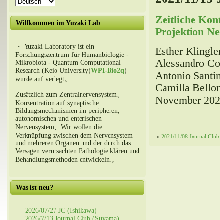
Zeitliche Kon
Willkommen im Yuzaki Lab
Projektion Ne
・ Yuzaki Laboratory ist ein
Esther Klingle
Forschungszentrum für Humanbiologie -
Alessandro Con
Mikrobiota - Quantum Computational
Research (Keio University)
WPI-Bio2q
)
Antonio Santin
wurde auf verlegt。
Camilla Bellon
Zusätzlich zum Zentralnervensystem、
November 202
Konzentration auf synaptische
Bildungsmechanismen im peripheren,
autonomischen und enterischen
Nervensystem、Wir wollen die
Verknüpfung zwischen dem Nervensystem
«
2021/11/08 Journal Club 
und mehreren Organen und der durch das
Versagen verursachten Pathologie klären und
Behandlungsmethoden entwickeln.。
Was ist neu?
2026/07/27 JC (Ishikawa)
2026/7/13 Journal Club (Suyama)