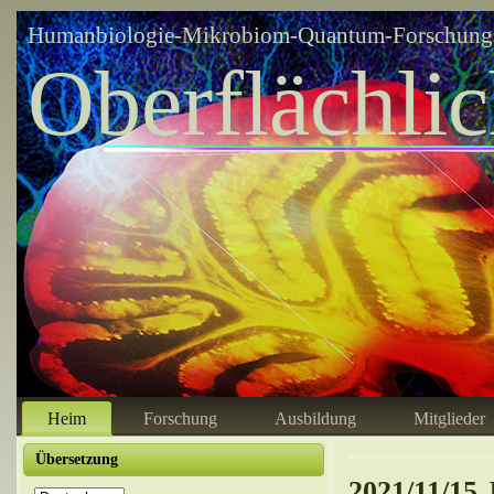
Humanbiologie-Mikrobiom-Quantum-Forschungsz
Oberflächli
Heim
Forschung
Ausbildung
Mitglieder
Übersetzung
2021/11/15 