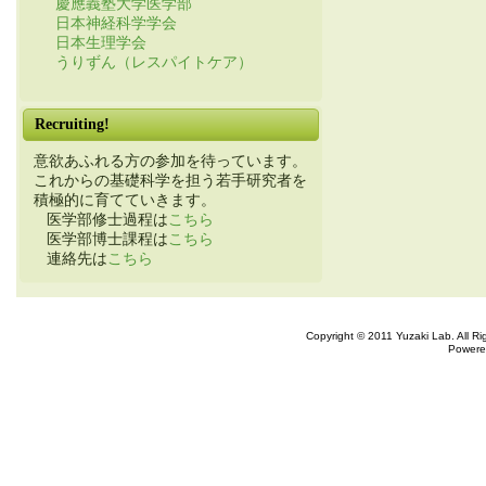
慶應義塾大学医学部
日本神経科学学会
日本生理学会
うりずん（レスパイトケア）
Recruiting!
意欲あふれる方の参加を待っています。
これからの基礎科学を担う若手研究者を
積極的に育てていきます。
医学部修士過程は
こちら
医学部博士課程は
こちら
連絡先は
こちら
Copyright © 2011 Yuzaki Lab. All R
Powere