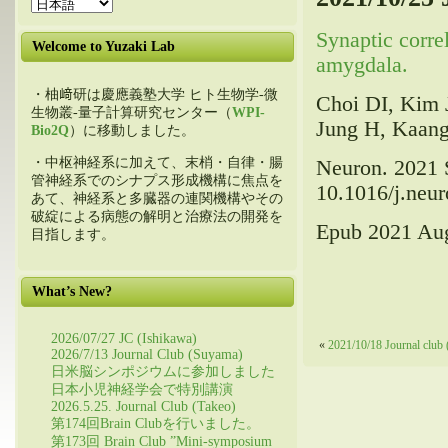
Synaptic correl
Welcome to Yuzaki Lab
amygdala.
・柚﨑研は慶應義塾大学 ヒト生物学-微
Choi DI, Kim J
生物叢-量子計算研究センター（
WPI-
Jung H, Kaan
Bio2Q
）に移動しました。
・中枢神経系に加えて、末梢・自律・腸
Neuron. 2021 
管神経系でのシナプス形成機構に焦点を
10.1016/j.neu
あて、神経系と多臓器の連関機構やその
破綻による病態の解明と治療法の開発を
Epub 2021 Au
目指します。
What’s New?
2026/07/27 JC (Ishikawa)
«
2021/10/18 Journal club 
2026/7/13 Journal Club (Suyama)
日米脳シンポジウムに参加しました
日本小児神経学会で特別講演
2026.5.25. Journal Club (Takeo)
第174回Brain Clubを行いました。
第173回 Brain Club ”Mini-symposium