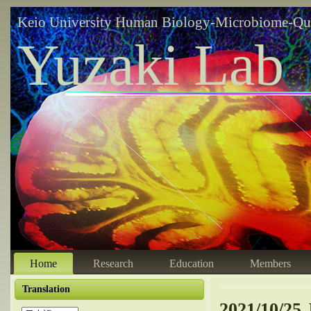
Keio University Human Biology-Microbiome-Qu
Yuzaki Lab
Home
Research
Education
Members
Translation
2021/10/25 