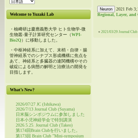
Neuron
2021 Feb 3;
Welcome to Yuzaki Lab
Regional, Layer, and
・柚﨑研は慶應義塾大学 ヒト生物学-微
«
2021/03/29 Journal Clu
生物叢-量子計算研究センター（
WPI-
Bio2Q
）に移動しました。
・中枢神経系に加えて、末梢・自律・腸
管神経系でのシナプス形成機構に焦点を
あて、神経系と多臓器の連関機構やその
破綻による病態の解明と治療法の開発を
目指します。
What’s New?
2026/07/27 JC (Ishikawa)
2026/7/13 Journal Club (Suyama)
日米脳シンポジウムに参加しました
日本小児神経学会で特別講演
2026.5.25. Journal Club (Takeo)
第174回Brain Clubを行いました。
第173回 Brain Club ”Mini-symposium