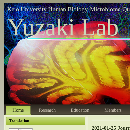
Keio University Human Biology-Microbiome-Qu
Yuzaki Lab
Home
Research
Education
Members
Translation
2021-01-25 Jour