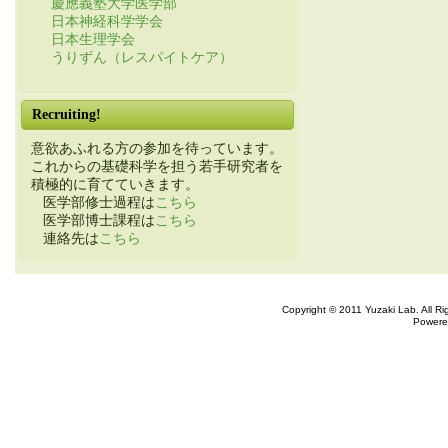
慶應義塾大学医学部
日本神経科学学会
日本生理学会
うりずん（レスパイトケア）
Recruiting!
意欲あふれる方の参加を待っています。
これからの基礎科学を担う若手研究者を
積極的に育てていきます。
医学部修士過程は
こちら
医学部博士課程は
こちら
連絡先は
こちら
Copyright © 2011 Yuzaki Lab. All R
Powere