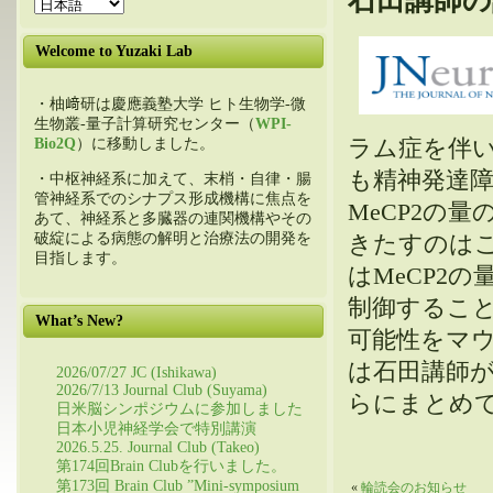
石田講師の論
Welcome to Yuzaki Lab
・柚﨑研は慶應義塾大学 ヒト生物学-微
生物叢-量子計算研究センター（
WPI-
ラム症を伴い
Bio2Q
）に移動しました。
も精神発達
・中枢神経系に加えて、末梢・自律・腸
管神経系でのシナプス形成機構に焦点を
MeCP2の
あて、神経系と多臓器の連関機構やその
破綻による病態の解明と治療法の開発を
きたすのは
目指します。
はMeCP2
制御するこ
What’s New?
可能性をマ
は石田講師が
2026/07/27 JC (Ishikawa)
2026/7/13 Journal Club (Suyama)
らにまとめ
日米脳シンポジウムに参加しました
日本小児神経学会で特別講演
2026.5.25. Journal Club (Takeo)
第174回Brain Clubを行いました。
第173回 Brain Club ”Mini-symposium
«
輪読会のお知らせ