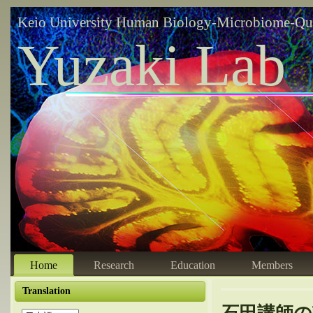
Keio University Human Biology-Microbiome-Qu
Yuzaki Lab
Home
Research
Education
Members
Translation