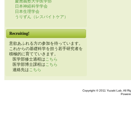
慶應義塾大学医学部
日本神経科学学会
日本生理学会
うりずん（レスパイトケア）
Recruiting!
意欲あふれる方の参加を待っています。
これからの基礎科学を担う若手研究者を
積極的に育てていきます。
医学部修士過程は
こちら
医学部博士課程は
こちら
連絡先は
こちら
Copyright © 2011 Yuzaki Lab. All R
Powere